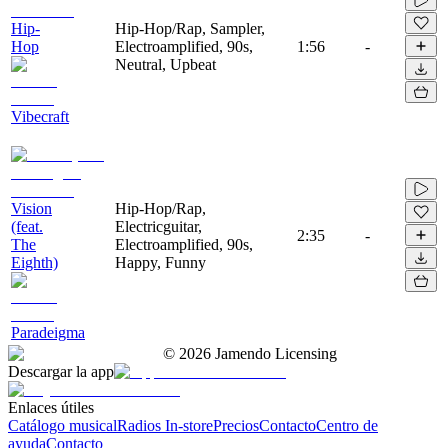
Hip-
Hip-Hop/Rap, Sampler,
Hop
Electroamplified, 90s,
1:56
-
Neutral, Upbeat
Vibecraft
Vision
Hip-Hop/Rap,
(feat.
Electricguitar,
2:35
-
The
Electroamplified, 90s,
Eighth)
Happy, Funny
Paradeigma
©
2026
Jamendo Licensing
Descargar la app
Enlaces útiles
Catálogo musical
Radios In-store
Precios
Contacto
Centro de
ayuda
Contacto