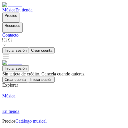
Música
En tienda
Precios
Recursos
Contacto
🇪🇸
Iniciar sesión
Crear cuenta
Iniciar sesión
Sin tarjeta de crédito. Cancela cuando quieras.
Crear cuenta
Iniciar sesión
Explorar
Música
En tienda
Precios
Catálogo musical