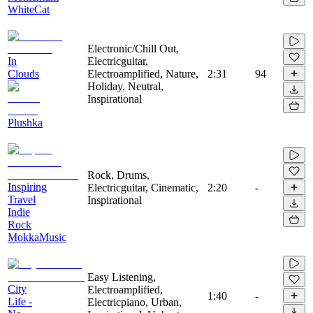
WhiteCat
Electronic/Chill Out,
In
Electricguitar,
Clouds
Electroamplified, Nature,
2:31
94
Holiday, Neutral,
Inspirational
Plushka
Rock, Drums,
Inspiring
Electricguitar, Cinematic,
2:20
-
Travel
Inspirational
Indie
Rock
MokkaMusic
Easy Listening,
City
Electroamplified,
1:40
-
Life -
Electricpiano, Urban,