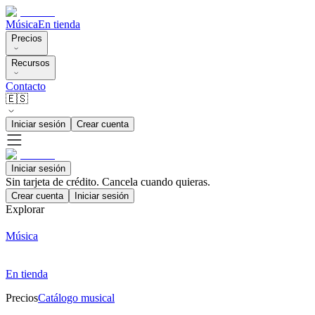
Música
En tienda
Precios
Recursos
Contacto
🇪🇸
Iniciar sesión
Crear cuenta
Iniciar sesión
Sin tarjeta de crédito. Cancela cuando quieras.
Crear cuenta
Iniciar sesión
Explorar
Música
En tienda
Precios
Catálogo musical