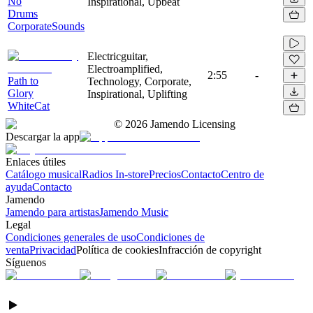
No
Inspirational, Upbeat
Drums
CorporateSounds
Electricguitar,
Electroamplified,
2:55
-
Path to
Technology, Corporate,
Glory
Inspirational, Uplifting
WhiteCat
©
2026
Jamendo Licensing
Descargar la app
Enlaces útiles
Catálogo musical
Radios In-store
Precios
Contacto
Centro de
ayuda
Contacto
Jamendo
Jamendo para artistas
Jamendo Music
Legal
Condiciones generales de uso
Condiciones de
venta
Privacidad
Política de cookies
Infracción de copyright
Síguenos