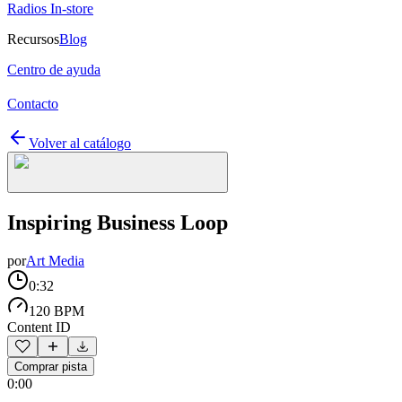
Radios In-store
Recursos
Blog
Centro de ayuda
Contacto
Volver al catálogo
Inspiring Business Loop
por
Art Media
0:32
120 BPM
Content ID
Comprar pista
0:00