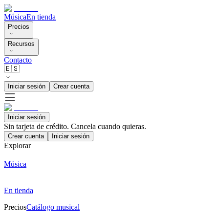
Música
En tienda
Precios
Recursos
Contacto
🇪🇸
Iniciar sesión
Crear cuenta
Iniciar sesión
Sin tarjeta de crédito. Cancela cuando quieras.
Crear cuenta
Iniciar sesión
Explorar
Música
En tienda
Precios
Catálogo musical