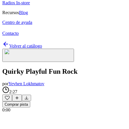
Radios In-store
Recursos
Blog
Centro de ayuda
Contacto
Volver al catálogo
Quirky Playful Fun Rock
por
Yevhen Lokhmatov
2:27
Comprar pista
0:00