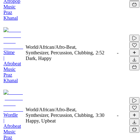
Afropop
Music
Praz
Khanal
World/African/Afro-Beat,
Slime
Synthesizer, Percussion, Clubbing,
2:52
-
|
Dark, Happy
Afrobeat
Music
Praz
Khanal
World/African/Afro-Beat,
Wordle
Synthesizer, Percussion, Clubbing,
3:30
-
|
Happy, Upbeat
Afrobeat
Music
Praz