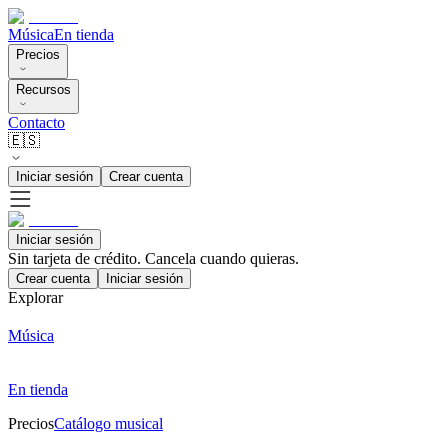
Música
En tienda
Precios
Recursos
Contacto
🇪🇸
Iniciar sesión
Crear cuenta
Iniciar sesión
Sin tarjeta de crédito. Cancela cuando quieras.
Crear cuenta
Iniciar sesión
Explorar
Música
En tienda
Precios
Catálogo musical