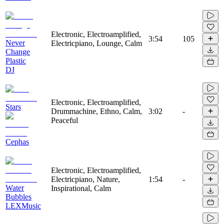
Electronic, Electroamplified,
3:54
105
Never
Electricpiano, Lounge, Calm
Change
Plastic
DJ
Electronic, Electroamplified,
Stars
Drummachine, Ethno, Calm,
3:02
-
Peaceful
Cephas
Electronic, Electroamplified,
Electricpiano, Nature,
1:54
-
Water
Inspirational, Calm
Bubbles
LEXMusic