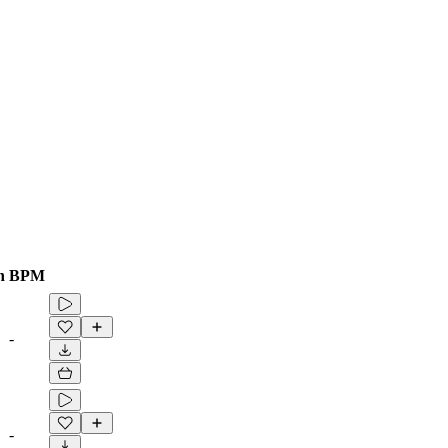
n
BPM
-
-