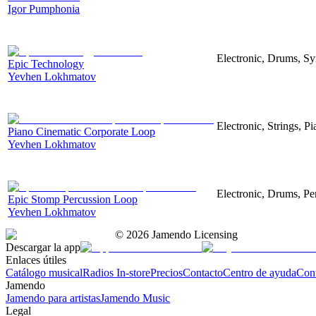
Igor Pumphonia
Electronic, Drums, Sy
Epic Technology
Yevhen Lokhmatov
Electronic, Strings, Pi
Piano Cinematic Corporate Loop
Yevhen Lokhmatov
Electronic, Drums, Per
Epic Stomp Percussion Loop
Yevhen Lokhmatov
©
2026
Jamendo Licensing
Descargar la app
Enlaces útiles
Catálogo musical
Radios In-store
Precios
Contacto
Centro de ayuda
Con
Jamendo
Jamendo para artistas
Jamendo Music
Legal