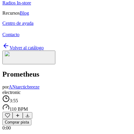
Radios In-store
Recursos
Blog
Centro de ayuda
Contacto
Volver al catálogo
Prometheus
por
ANtarcticbreeze
electronic
3:55
110 BPM
Comprar pista
0:00