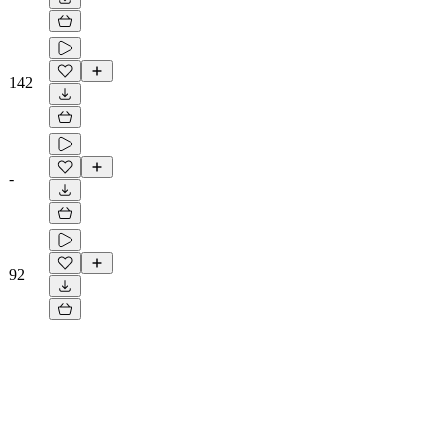
142
-
92