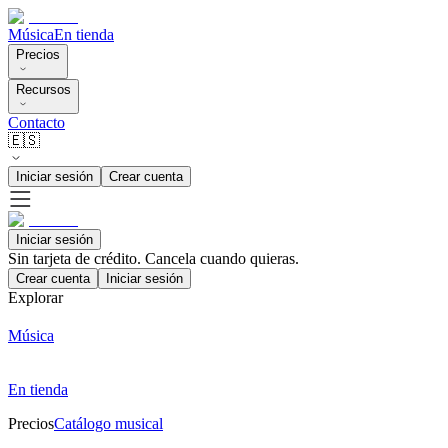
Música
En tienda
Precios
Recursos
Contacto
🇪🇸
Iniciar sesión
Crear cuenta
Iniciar sesión
Sin tarjeta de crédito. Cancela cuando quieras.
Crear cuenta
Iniciar sesión
Explorar
Música
En tienda
Precios
Catálogo musical