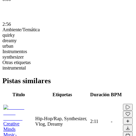
2:56
Ambiente/Temática
quirky
dreamy
urban
Instrumentos
synthesizer
Otras etiquetas
instrumental
Pistas similares
Título
Etiquetas
Duración
BPM
Hip-Hop/Rap, Synthesizer,
2:11
-
Creative
Vlog, Dreamy
Minds
Music-