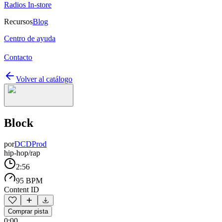
Radios In-store
Recursos
Blog
Centro de ayuda
Contacto
Volver al catálogo
Block
por
DCDProd
hip-hop/rap
2:56
95 BPM
Content ID
Comprar pista
0:00