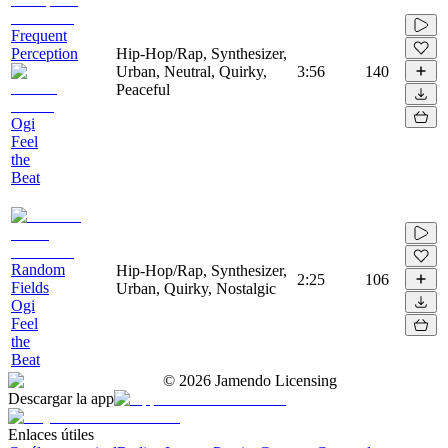
Frequent
Perception
Hip-Hop/Rap, Synthesizer,
Urban, Neutral, Quirky,
3:56
140
Peaceful
Ogi
Feel
the
Beat
Random
Hip-Hop/Rap, Synthesizer,
2:25
106
Fields
Urban, Quirky, Nostalgic
Ogi
Feel
the
Beat
©
2026
Jamendo Licensing
Descargar la app
Enlaces útiles