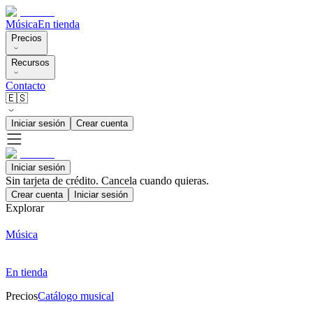
Música
En tienda
Precios
Recursos
Contacto
🇪🇸
Iniciar sesión
Crear cuenta
Iniciar sesión
Sin tarjeta de crédito. Cancela cuando quieras.
Crear cuenta
Iniciar sesión
Explorar
Música
En tienda
Precios
Catálogo musical