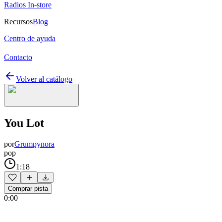
Radios In-store
Recursos
Blog
Centro de ayuda
Contacto
Volver al catálogo
You Lot
por
Grumpynora
pop
1:18
Comprar pista
0:00