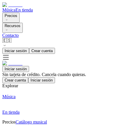
Música
En tienda
Precios
Recursos
Contacto
🇪🇸
Iniciar sesión
Crear cuenta
Iniciar sesión
Sin tarjeta de crédito. Cancela cuando quieras.
Crear cuenta
Iniciar sesión
Explorar
Música
En tienda
Precios
Catálogo musical