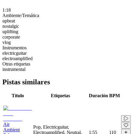
1:18
Ambiente/Temática
upbeat
nostalgic
uplifting
corporate
vlog
Instrumentos
electricguitar
electroamplified
Otras etiquetas
instrumental
Pistas similares
Título
Etiquetas
Duración
BPM
Air
Pop, Electricguitar,
Ambient
Electroamplified, Neutral,
1:55
110