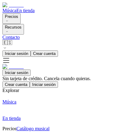
Música
En tienda
Precios
Recursos
Contacto
🇪🇸
Iniciar sesión
Crear cuenta
Iniciar sesión
Sin tarjeta de crédito. Cancela cuando quieras.
Crear cuenta
Iniciar sesión
Explorar
Música
En tienda
Precios
Catálogo musical