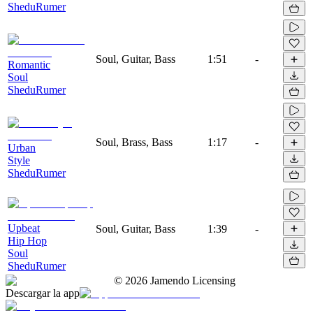
SheduRumer
Soul, Guitar, Bass
1:51
-
Romantic
Soul
SheduRumer
Soul, Brass, Bass
1:17
-
Urban
Style
SheduRumer
Upbeat
Soul, Guitar, Bass
1:39
-
Hip Hop
Soul
SheduRumer
©
2026
Jamendo Licensing
Descargar la app