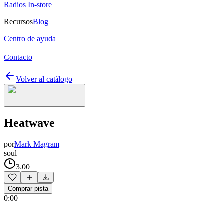
Radios In-store
Recursos
Blog
Centro de ayuda
Contacto
Volver al catálogo
Heatwave
por
Mark Magram
soul
3:00
Comprar pista
0:00