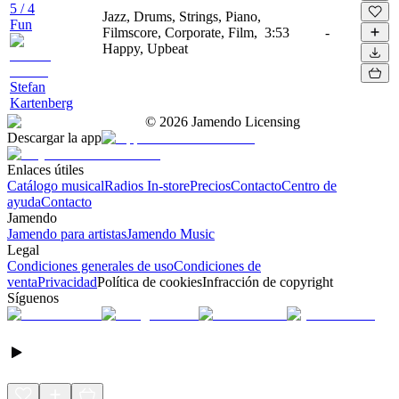
5 / 4
Jazz, Drums, Strings, Piano,
Fun
Filmscore, Corporate, Film,
3:53
-
Happy, Upbeat
Stefan
Kartenberg
©
2026
Jamendo Licensing
Descargar la app
Enlaces útiles
Catálogo musical
Radios In-store
Precios
Contacto
Centro de
ayuda
Contacto
Jamendo
Jamendo para artistas
Jamendo Music
Legal
Condiciones generales de uso
Condiciones de
venta
Privacidad
Política de cookies
Infracción de copyright
Síguenos