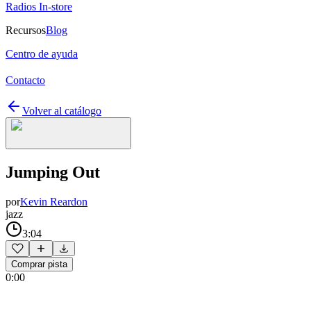
Radios In-store
Recursos
Blog
Centro de ayuda
Contacto
Volver al catálogo
Jumping Out
por
Kevin Reardon
jazz
3:04
Comprar pista
0:00