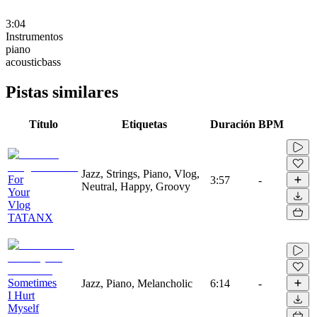
3:04
Instrumentos
piano
acousticbass
Pistas similares
Título
Etiquetas
Duración
BPM
Jazz, Strings, Piano, Vlog,
For
3:57
-
Neutral, Happy, Groovy
Your
Vlog
TATANX
Sometimes
Jazz, Piano, Melancholic
6:14
-
I Hurt
Myself