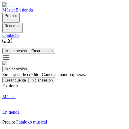
Música
En tienda
Precios
Recursos
Contacto
🇪🇸
Iniciar sesión
Crear cuenta
Iniciar sesión
Sin tarjeta de crédito. Cancela cuando quieras.
Crear cuenta
Iniciar sesión
Explorar
Música
En tienda
Precios
Catálogo musical