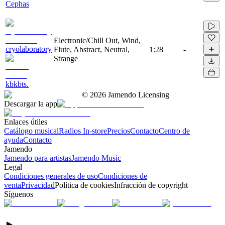
Cephas
Electronic/Chill Out, Wind,
cryolaboratory
Flute, Abstract, Neutral,
1:28
-
Strange
kbkbts.
©
2026
Jamendo Licensing
Descargar la app
Enlaces útiles
Catálogo musical
Radios In-store
Precios
Contacto
Centro de
ayuda
Contacto
Jamendo
Jamendo para artistas
Jamendo Music
Legal
Condiciones generales de uso
Condiciones de
venta
Privacidad
Política de cookies
Infracción de copyright
Síguenos