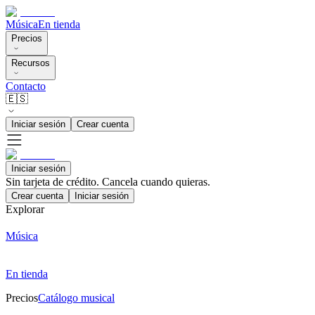
Música
En tienda
Precios
Recursos
Contacto
🇪🇸
Iniciar sesión
Crear cuenta
Iniciar sesión
Sin tarjeta de crédito. Cancela cuando quieras.
Crear cuenta
Iniciar sesión
Explorar
Música
En tienda
Precios
Catálogo musical