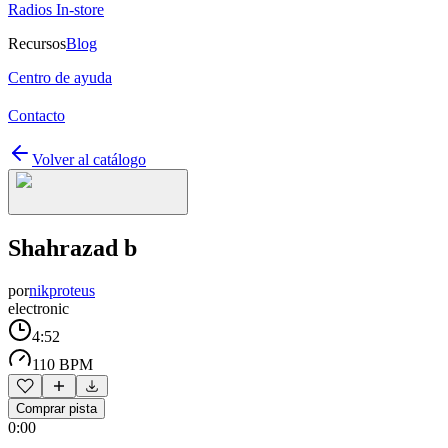
Radios In-store
Recursos
Blog
Centro de ayuda
Contacto
Volver al catálogo
Shahrazad b
por
nikproteus
electronic
4:52
110 BPM
Comprar pista
0:00