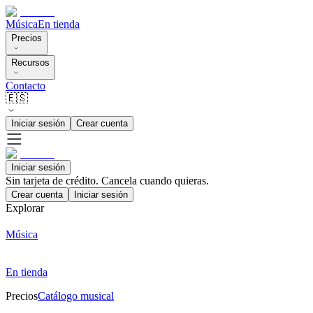
Música
En tienda
Precios
Recursos
Contacto
🇪🇸
Iniciar sesión
Crear cuenta
Iniciar sesión
Sin tarjeta de crédito. Cancela cuando quieras.
Crear cuenta
Iniciar sesión
Explorar
Música
En tienda
Precios
Catálogo musical