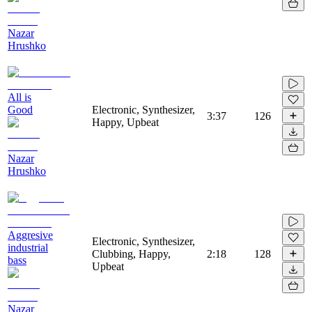
Nazar
Hrushko
All is
Good
Electronic, Synthesizer,
3:37
126
Happy, Upbeat
Nazar
Hrushko
Aggresive
Electronic, Synthesizer,
industrial
Clubbing, Happy,
2:18
128
bass
Upbeat
Nazar