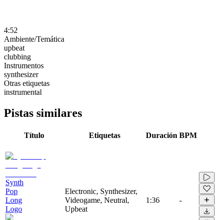
4:52
Ambiente/Temática
upbeat
clubbing
Instrumentos
synthesizer
Otras etiquetas
instrumental
Pistas similares
Título
Etiquetas
Duración
BPM
Synth
Pop
Electronic, Synthesizer,
Long
Videogame, Neutral,
1:36
-
Logo
Upbeat