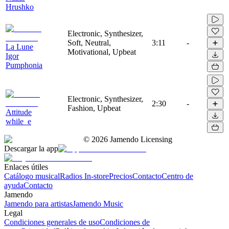
Hrushko
Electronic, Synthesizer,
Soft, Neutral,
3:11
-
La Lune
Motivational, Upbeat
Igor
Pumphonia
Electronic, Synthesizer,
2:30
-
Fashion, Upbeat
Attitude
while_e
©
2026
Jamendo Licensing
Descargar la app
Enlaces útiles
Catálogo musical
Radios In-store
Precios
Contacto
Centro de
ayuda
Contacto
Jamendo
Jamendo para artistas
Jamendo Music
Legal
Condiciones generales de uso
Condiciones de