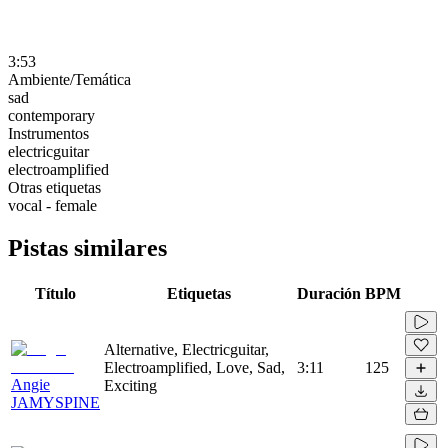
3:53
Ambiente/Temática
sad
contemporary
Instrumentos
electricguitar
electroamplified
Otras etiquetas
vocal - female
Pistas similares
Título
Etiquetas
Duración
BPM
Alternative, Electricguitar,
Electroamplified, Love, Sad,
3:11
125
Angie
Exciting
JAMYSPINE