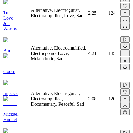
Alternative, Electricguitar,
To
2:25
124
Electroamplified, Love, Sad
Love
Jon
Worthy
Alternative, Electroamplified,
Bird
Electricpiano, Love,
4:21
135
Melancholic, Sad
Goom
Impasse
Alternative, Electricguitar,
Electroamplified,
2:08
120
Documentary, Peaceful, Sad
Mickael
Huchet