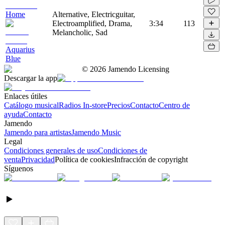
Home
Alternative, Electricguitar,
Electroamplified, Drama,
3:34
113
Melancholic, Sad
Aquarius
Blue
©
2026
Jamendo Licensing
Descargar la app
Enlaces útiles
Catálogo musical
Radios In-store
Precios
Contacto
Centro de
ayuda
Contacto
Jamendo
Jamendo para artistas
Jamendo Music
Legal
Condiciones generales de uso
Condiciones de
venta
Privacidad
Política de cookies
Infracción de copyright
Síguenos