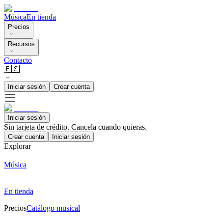
Música
En tienda
Precios
Recursos
Contacto
🇪🇸
Iniciar sesión
Crear cuenta
Iniciar sesión
Sin tarjeta de crédito. Cancela cuando quieras.
Crear cuenta
Iniciar sesión
Explorar
Música
En tienda
Precios
Catálogo musical