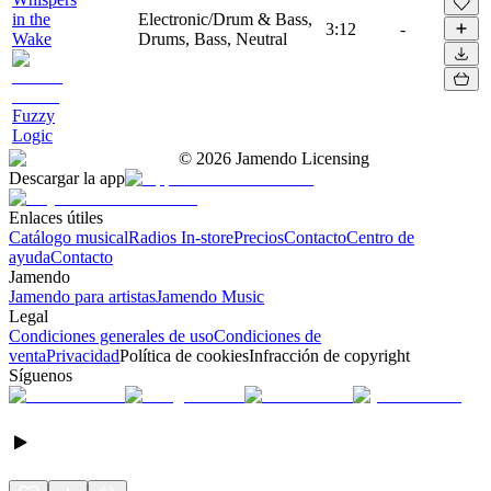
in the
Electronic/Drum & Bass,
3:12
-
Wake
Drums, Bass, Neutral
Fuzzy
Logic
©
2026
Jamendo Licensing
Descargar la app
Enlaces útiles
Catálogo musical
Radios In-store
Precios
Contacto
Centro de
ayuda
Contacto
Jamendo
Jamendo para artistas
Jamendo Music
Legal
Condiciones generales de uso
Condiciones de
venta
Privacidad
Política de cookies
Infracción de copyright
Síguenos