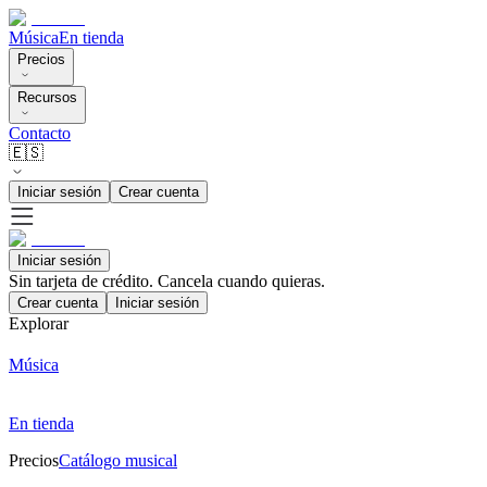
Música
En tienda
Precios
Recursos
Contacto
🇪🇸
Iniciar sesión
Crear cuenta
Iniciar sesión
Sin tarjeta de crédito. Cancela cuando quieras.
Crear cuenta
Iniciar sesión
Explorar
Música
En tienda
Precios
Catálogo musical