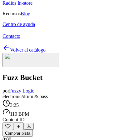
Radios In-store
Recursos
Blog
Centro de ayuda
Contacto
Volver al catálogo
Fuzz Bucket
por
Fuzzy Logic
electronic/drum & bass
3:25
110 BPM
Content ID
Comprar pista
0:00