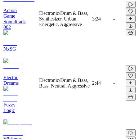
Action
Electronic/Drum & Bass,
Game
Synthesizer, Urban,
3:24
-
Soundtrack
Energetic, Aggressive
002
NxSG
Electric
Electronic/Drum & Bass,
Dreams
2:44
-
Bass, Neutral, Aggressive
Fuzzy
Logic
Whispers