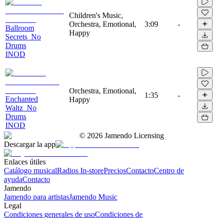
Children's Music,
Orchestra, Emotional,
3:09
-
Ballroom
Happy
Secrets_No
Drums
INOD
Orchestra, Emotional,
1:35
-
Enchanted
Happy
Waltz_No
Drums
INOD
©
2026
Jamendo Licensing
Descargar la app
Enlaces útiles
Catálogo musical
Radios In-store
Precios
Contacto
Centro de
ayuda
Contacto
Jamendo
Jamendo para artistas
Jamendo Music
Legal
Condiciones generales de uso
Condiciones de