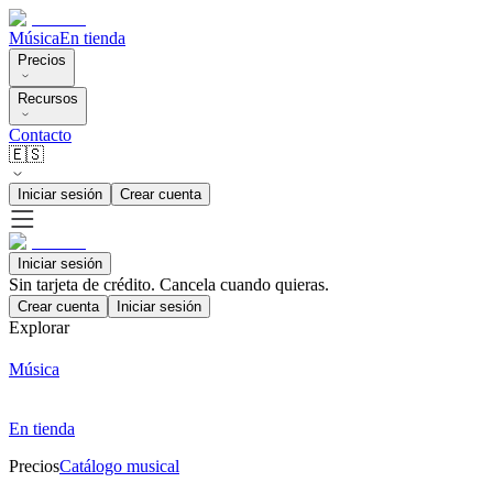
Música
En tienda
Precios
Recursos
Contacto
🇪🇸
Iniciar sesión
Crear cuenta
Iniciar sesión
Sin tarjeta de crédito. Cancela cuando quieras.
Crear cuenta
Iniciar sesión
Explorar
Música
En tienda
Precios
Catálogo musical