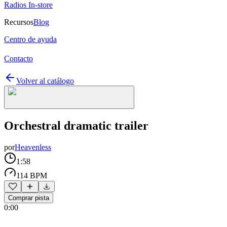
Radios In-store
Recursos
Blog
Centro de ayuda
Contacto
Volver al catálogo
Orchestral dramatic trailer
por
Heavenless
1:58
114 BPM
Comprar pista
0:00