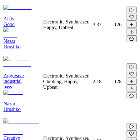
All is
Electronic, Synthesizer,
Good
3:37
126
Happy, Upbeat
Nazar
Hrushko
Aggresive
Electronic, Synthesizer,
industrial
Clubbing, Happy,
2:18
128
bass
Upbeat
Nazar
Hrushko
Creative
Electronic, Synthesizer,