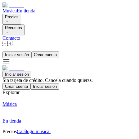
Música
En tienda
Precios
Recursos
Contacto
🇪🇸
Iniciar sesión
Crear cuenta
Iniciar sesión
Sin tarjeta de crédito. Cancela cuando quieras.
Crear cuenta
Iniciar sesión
Explorar
Música
En tienda
Precios
Catálogo musical