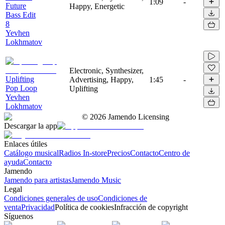
1:09
-
Future
Happy, Energetic
Bass Edit
8
Yevhen
Lokhmatov
Electronic, Synthesizer,
Uplifting
Advertising, Happy,
1:45
-
Pop Loop
Uplifting
Yevhen
Lokhmatov
©
2026
Jamendo Licensing
Descargar la app
Enlaces útiles
Catálogo musical
Radios In-store
Precios
Contacto
Centro de
ayuda
Contacto
Jamendo
Jamendo para artistas
Jamendo Music
Legal
Condiciones generales de uso
Condiciones de
venta
Privacidad
Política de cookies
Infracción de copyright
Síguenos