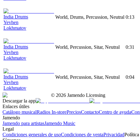
India Drums
World, Drums, Percussion, Neutral
0:13
Yevhen
Lokhmatov
India Drums
World, Percussion, Sitar, Neutral
0:31
Yevhen
Lokhmatov
India Drums
World, Percussion, Sitar, Neutral
0:04
Yevhen
Lokhmatov
©
2026
Jamendo Licensing
Descargar la app
Enlaces útiles
Catálogo musical
Radios In-store
Precios
Contacto
Centro de ayuda
Con
Jamendo
Jamendo para artistas
Jamendo Music
Legal
Condiciones generales de uso
Condiciones de venta
Privacidad
Política