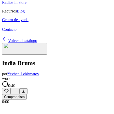
Radios In-store
Recursos
Blog
Centro de ayuda
Contacto
Volver al catálogo
India Drums
por
Yevhen Lokhmatov
world
0:40
Comprar pista
0:00