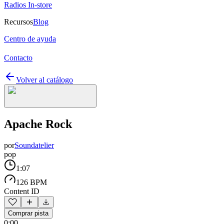
Radios In-store
Recursos
Blog
Centro de ayuda
Contacto
Volver al catálogo
Apache Rock
por
Soundatelier
pop
1:07
126 BPM
Content ID
Comprar pista
0:00