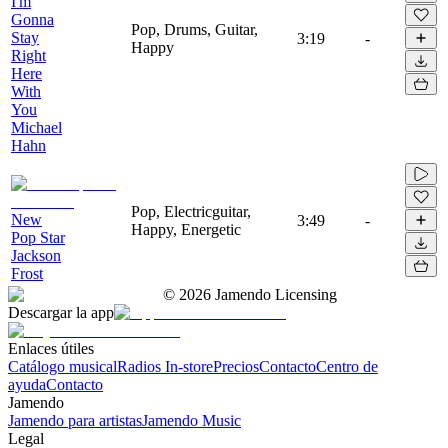
I'm
Gonna
Pop, Drums, Guitar,
Stay
3:19
-
Happy
Right
Here
With
You
Michael
Hahn
Pop, Electricguitar,
New
3:49
-
Happy, Energetic
Pop Star
Jackson
Frost
©
2026
Jamendo Licensing
Descargar la app
Enlaces útiles
Catálogo musical
Radios In-store
Precios
Contacto
Centro de
ayuda
Contacto
Jamendo
Jamendo para artistas
Jamendo Music
Legal