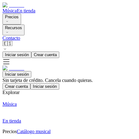
Música
En tienda
Precios
Recursos
Contacto
🇪🇸
Iniciar sesión
Crear cuenta
Iniciar sesión
Sin tarjeta de crédito. Cancela cuando quieras.
Crear cuenta
Iniciar sesión
Explorar
Música
En tienda
Precios
Catálogo musical