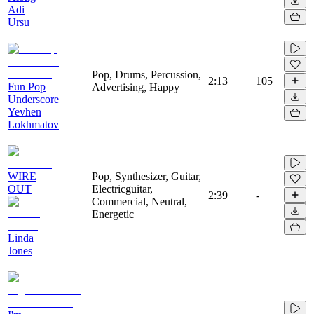
Adi
Ursu
Pop, Drums, Percussion,
2:13
105
Fun Pop
Advertising, Happy
Underscore
Yevhen
Lokhmatov
WIRE
Pop, Synthesizer, Guitar,
OUT
Electricguitar,
2:39
-
Commercial, Neutral,
Energetic
Linda
Jones