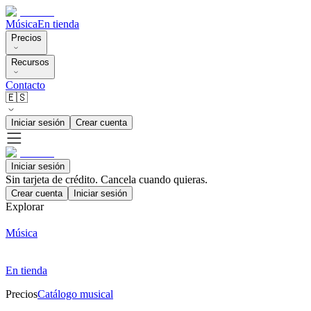
Música
En tienda
Precios
Recursos
Contacto
🇪🇸
Iniciar sesión
Crear cuenta
Iniciar sesión
Sin tarjeta de crédito. Cancela cuando quieras.
Crear cuenta
Iniciar sesión
Explorar
Música
En tienda
Precios
Catálogo musical