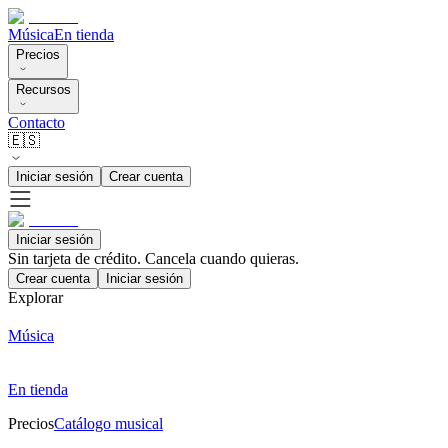
Música
En tienda
Precios
Recursos
Contacto
🇪🇸
Iniciar sesión
Crear cuenta
Iniciar sesión
Sin tarjeta de crédito. Cancela cuando quieras.
Crear cuenta
Iniciar sesión
Explorar
Música
En tienda
Precios
Catálogo musical