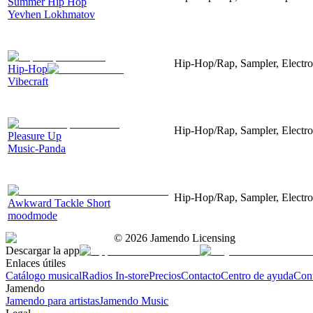
Summer Hip Hop
Yevhen Lokhmatov
Hip-Hop/Rap, Sampler, Electroa
Hip-Hop
Vibecraft
Hip-Hop/Rap, Sampler, Electro
Pleasure Up
Music-Panda
Hip-Hop/Rap, Sampler, Electro
Awkward Tackle Short
moodmode
©
2026
Jamendo Licensing
Descargar la app
Enlaces útiles
Catálogo musical
Radios In-store
Precios
Contacto
Centro de ayuda
Con
Jamendo
Jamendo para artistas
Jamendo Music