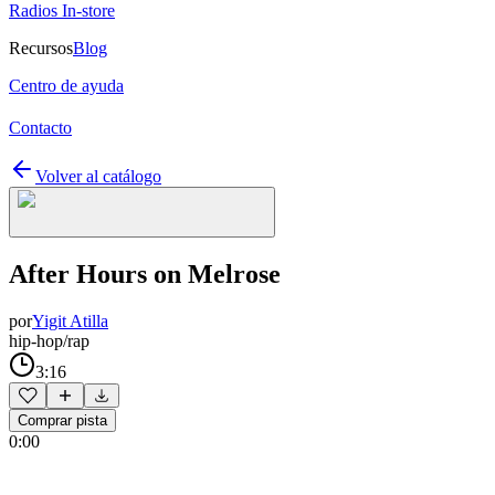
Radios In-store
Recursos
Blog
Centro de ayuda
Contacto
Volver al catálogo
After Hours on Melrose
por
Yigit Atilla
hip-hop/rap
3:16
Comprar pista
0:00