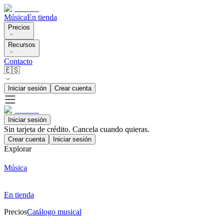
Música
En tienda
Precios
Recursos
Contacto
🇪🇸
Iniciar sesión
Crear cuenta
Iniciar sesión
Sin tarjeta de crédito. Cancela cuando quieras.
Crear cuenta
Iniciar sesión
Explorar
Música
En tienda
Precios
Catálogo musical