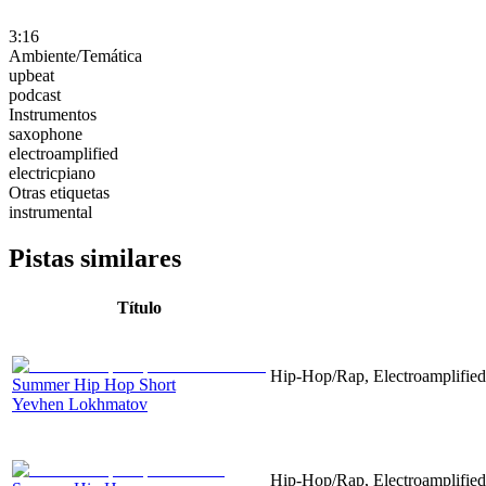
3:16
Ambiente/Temática
upbeat
podcast
Instrumentos
saxophone
electroamplified
electricpiano
Otras etiquetas
instrumental
Pistas similares
Título
Hip-Hop/Rap, Electroamplified
Summer Hip Hop Short
Yevhen Lokhmatov
Hip-Hop/Rap, Electroamplified