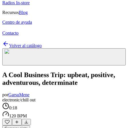
Radios In-store
Recursos
Blog
Centro de ayuda
Contacto
Volver al catálogo
A Cool Business Trip: upbeat, positive,
adventurous, determinate
por
GarsuMene
electronic/chill out
0:18
120 BPM