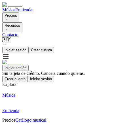
Música
En tienda
Precios
Recursos
Contacto
🇪🇸
Iniciar sesión
Crear cuenta
Iniciar sesión
Sin tarjeta de crédito. Cancela cuando quieras.
Crear cuenta
Iniciar sesión
Explorar
Música
En tienda
Precios
Catálogo musical