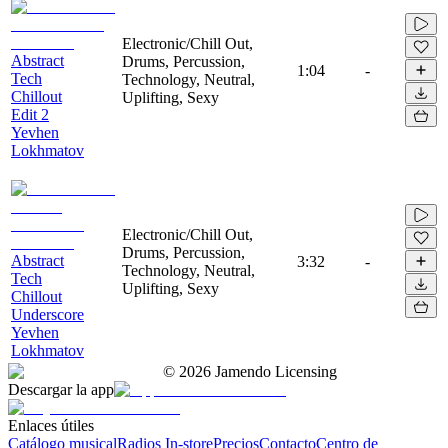
Electronic/Chill Out,
Abstract
Drums, Percussion,
1:04
-
Tech
Technology, Neutral,
Chillout
Uplifting, Sexy
Edit 2
Yevhen
Lokhmatov
Electronic/Chill Out,
Drums, Percussion,
Abstract
3:32
-
Technology, Neutral,
Tech
Uplifting, Sexy
Chillout
Underscore
Yevhen
Lokhmatov
©
2026
Jamendo Licensing
Descargar la app
Enlaces útiles
Catálogo musical
Radios In-store
Precios
Contacto
Centro de