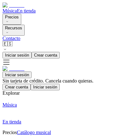
Música
En tienda
Precios
Recursos
Contacto
🇪🇸
Iniciar sesión
Crear cuenta
Iniciar sesión
Sin tarjeta de crédito. Cancela cuando quieras.
Crear cuenta
Iniciar sesión
Explorar
Música
En tienda
Precios
Catálogo musical