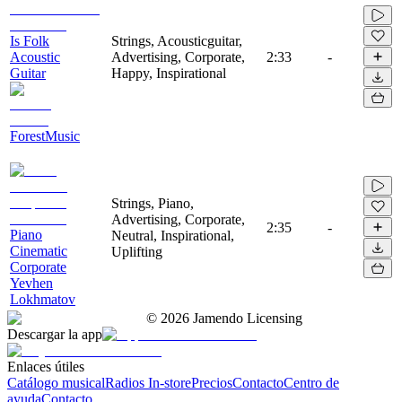
Is Folk
Strings, Acousticguitar,
Acoustic
Advertising, Corporate,
2:33
-
Guitar
Happy, Inspirational
ForestMusic
Strings, Piano,
Advertising, Corporate,
2:35
-
Piano
Neutral, Inspirational,
Cinematic
Uplifting
Corporate
Yevhen
Lokhmatov
©
2026
Jamendo Licensing
Descargar la app
Enlaces útiles
Catálogo musical
Radios In-store
Precios
Contacto
Centro de
ayuda
Contacto