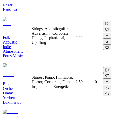
Nazar
Hrushko
Strings, Acousticguitar,
Advertising, Corporate,
2:22
-
Folk
Happy, Inspirational,
Acoustic
Uplifting
Indie
Atmospheric
ForestMusic
Strings, Piano, Filmscore,
Horror, Corporate, Film,
2:50
101
Epic
Inspirational, Energetic
Orchestral
Drama
Yevhen
Lokhmatov