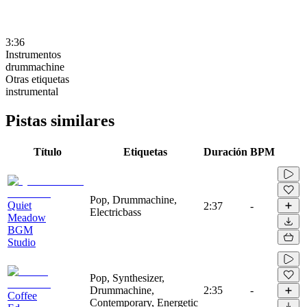
3:36
Instrumentos
drummachine
Otras etiquetas
instrumental
Pistas similares
Título
Etiquetas
Duración
BPM
Pop, Drummachine,
Quiet
2:37
-
Electricbass
Meadow
BGM
Studio
Pop, Synthesizer,
Drummachine,
2:35
-
Coffee
Contemporary, Energetic