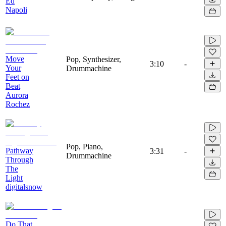
Ed
Napoli
Move
Pop, Synthesizer,
3:10
-
Your
Drummachine
Feet on
Beat
Aurora
Rochez
Pop, Piano,
Pathway
3:31
-
Drummachine
Through
The
Light
digitalsnow
Do That