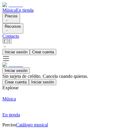
Música
En tienda
Precios
Recursos
Contacto
🇪🇸
Iniciar sesión
Crear cuenta
Iniciar sesión
Sin tarjeta de crédito. Cancela cuando quieras.
Crear cuenta
Iniciar sesión
Explorar
Música
En tienda
Precios
Catálogo musical