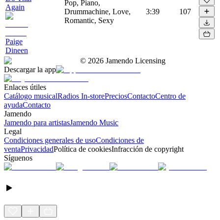
Pop, Piano,
Again
Drummachine, Love,
3:39
107
Romantic, Sexy
Paige
Dineen
©
2026
Jamendo Licensing
Descargar la app
Enlaces útiles
Catálogo musical
Radios In-store
Precios
Contacto
Centro de
ayuda
Contacto
Jamendo
Jamendo para artistas
Jamendo Music
Legal
Condiciones generales de uso
Condiciones de
venta
Privacidad
Política de cookies
Infracción de copyright
Síguenos