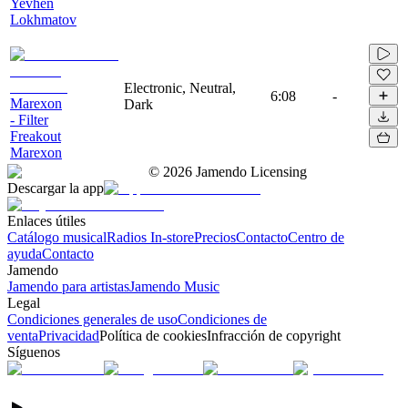
Yevhen
Lokhmatov
Electronic, Neutral,
6:08
-
Marexon
Dark
- Filter
Freakout
Marexon
©
2026
Jamendo Licensing
Descargar la app
Enlaces útiles
Catálogo musical
Radios In-store
Precios
Contacto
Centro de
ayuda
Contacto
Jamendo
Jamendo para artistas
Jamendo Music
Legal
Condiciones generales de uso
Condiciones de
venta
Privacidad
Política de cookies
Infracción de copyright
Síguenos