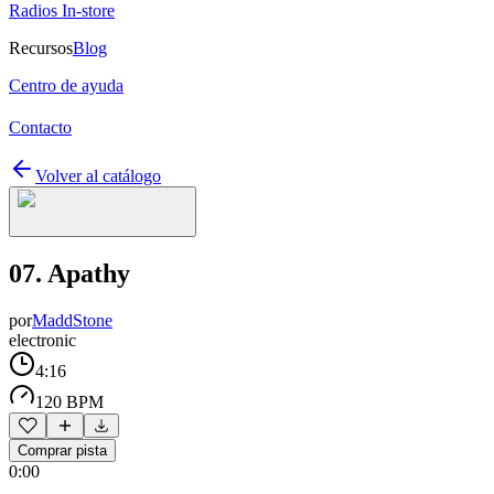
Radios In-store
Recursos
Blog
Centro de ayuda
Contacto
Volver al catálogo
07. Apathy
por
MaddStone
electronic
4:16
120 BPM
Comprar pista
0:00