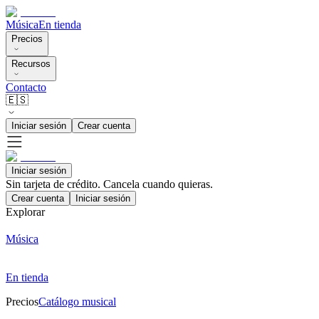
Música
En tienda
Precios
Recursos
Contacto
🇪🇸
Iniciar sesión
Crear cuenta
Iniciar sesión
Sin tarjeta de crédito. Cancela cuando quieras.
Crear cuenta
Iniciar sesión
Explorar
Música
En tienda
Precios
Catálogo musical