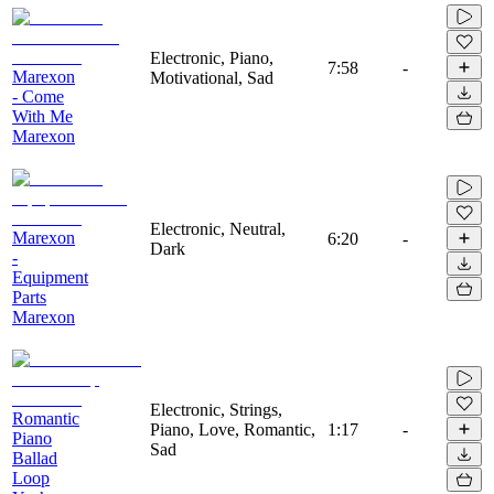
Electronic, Piano,
7:58
-
Marexon
Motivational, Sad
- Come
With Me
Marexon
Electronic, Neutral,
Marexon
6:20
-
Dark
-
Equipment
Parts
Marexon
Electronic, Strings,
Romantic
Piano, Love, Romantic,
1:17
-
Piano
Sad
Ballad
Loop