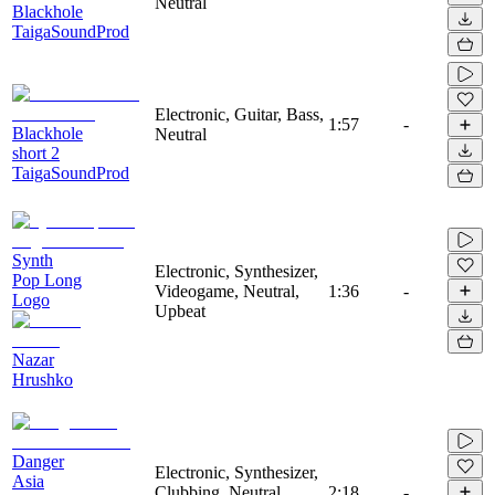
Neutral
Blackhole
TaigaSoundProd
Electronic, Guitar, Bass,
1:57
-
Blackhole
Neutral
short 2
TaigaSoundProd
Synth
Electronic, Synthesizer,
Pop Long
Videogame, Neutral,
1:36
-
Logo
Upbeat
Nazar
Hrushko
Danger
Electronic, Synthesizer,
Asia
Clubbing, Neutral,
2:18
-