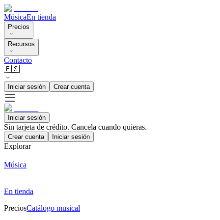
Música
En tienda
Precios
Recursos
Contacto
🇪🇸
Iniciar sesión
Crear cuenta
Iniciar sesión
Sin tarjeta de crédito. Cancela cuando quieras.
Crear cuenta
Iniciar sesión
Explorar
Música
En tienda
Precios
Catálogo musical