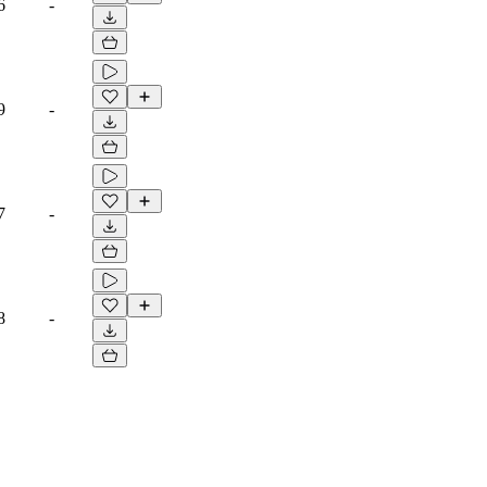
6
-
9
-
7
-
8
-