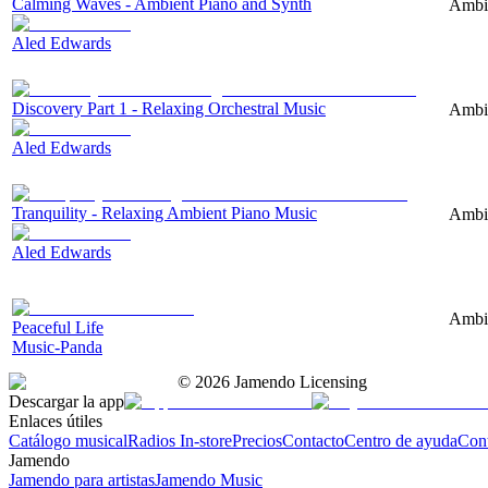
Calming Waves - Ambient Piano and Synth
Ambie
Aled Edwards
Discovery Part 1 - Relaxing Orchestral Music
Ambie
Aled Edwards
Tranquility - Relaxing Ambient Piano Music
Ambie
Aled Edwards
Ambie
Peaceful Life
Music-Panda
©
2026
Jamendo Licensing
Descargar la app
Enlaces útiles
Catálogo musical
Radios In-store
Precios
Contacto
Centro de ayuda
Con
Jamendo
Jamendo para artistas
Jamendo Music