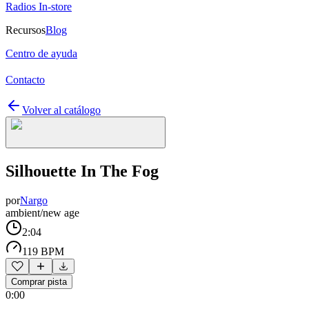
Radios In-store
Recursos
Blog
Centro de ayuda
Contacto
Volver al catálogo
Silhouette In The Fog
por
Nargo
ambient/new age
2:04
119 BPM
Comprar pista
0:00