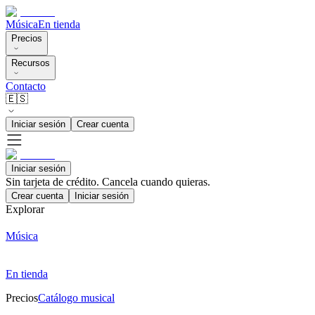
Música
En tienda
Precios
Recursos
Contacto
🇪🇸
Iniciar sesión
Crear cuenta
Iniciar sesión
Sin tarjeta de crédito. Cancela cuando quieras.
Crear cuenta
Iniciar sesión
Explorar
Música
En tienda
Precios
Catálogo musical