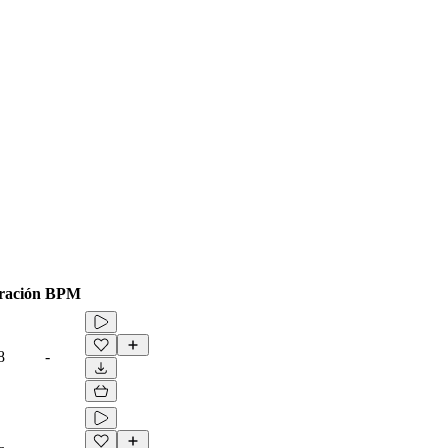
ración
BPM
8
-