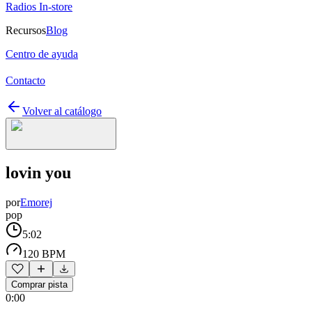
Radios In-store
Recursos
Blog
Centro de ayuda
Contacto
Volver al catálogo
lovin you
por
Emorej
pop
5:02
120 BPM
Comprar pista
0:00