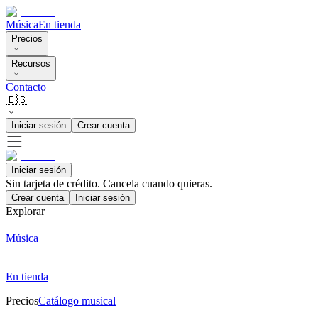
Música
En tienda
Precios
Recursos
Contacto
🇪🇸
Iniciar sesión
Crear cuenta
Iniciar sesión
Sin tarjeta de crédito. Cancela cuando quieras.
Crear cuenta
Iniciar sesión
Explorar
Música
En tienda
Precios
Catálogo musical