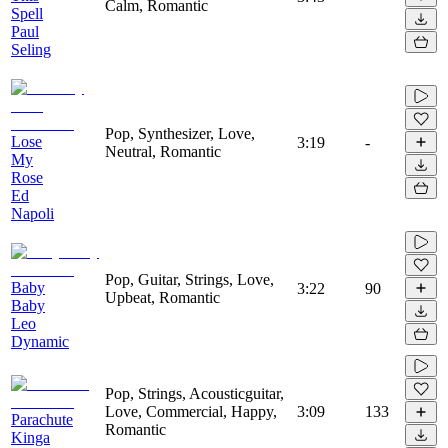
Calm, Romantic
Spell
Paul
Seling
Pop, Synthesizer, Love,
Lose
3:19
-
Neutral, Romantic
My
Rose
Ed
Napoli
Pop, Guitar, Strings, Love,
Baby
3:22
90
Upbeat, Romantic
Baby
Leo
Dynamic
Pop, Strings, Acousticguitar,
Love, Commercial, Happy,
3:09
133
Parachute
Romantic
Kinga