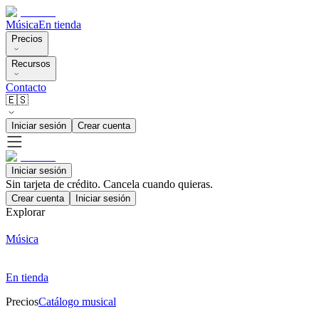
Música
En tienda
Precios
Recursos
Contacto
🇪🇸
Iniciar sesión
Crear cuenta
Iniciar sesión
Sin tarjeta de crédito. Cancela cuando quieras.
Crear cuenta
Iniciar sesión
Explorar
Música
En tienda
Precios
Catálogo musical