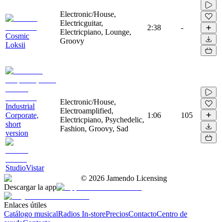
Electronic/House,
Electricguitar,
2:38
-
Electricpiano, Lounge,
Cosmic
Groovy
Loksii
Electronic/House,
Industrial
Electroamplified,
Corporate,
1:06
105
Electricpiano, Psychedelic,
short
Fashion, Groovy, Sad
version
StudioVistar
©
2026
Jamendo Licensing
Descargar la app
Enlaces útiles
Catálogo musical
Radios In-store
Precios
Contacto
Centro de