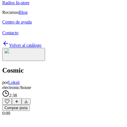
Radios In-store
Recursos
Blog
Centro de ayuda
Contacto
Volver al catálogo
Cosmic
por
Loksii
electronic/house
2:38
Comprar pista
0:00