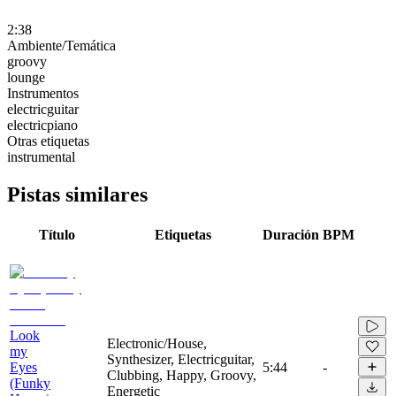
2:38
Ambiente/Temática
groovy
lounge
Instrumentos
electricguitar
electricpiano
Otras etiquetas
instrumental
Pistas similares
Título
Etiquetas
Duración
BPM
Look
Electronic/House,
my
Synthesizer, Electricguitar,
Eyes
5:44
-
Clubbing, Happy, Groovy,
(Funky
Energetic