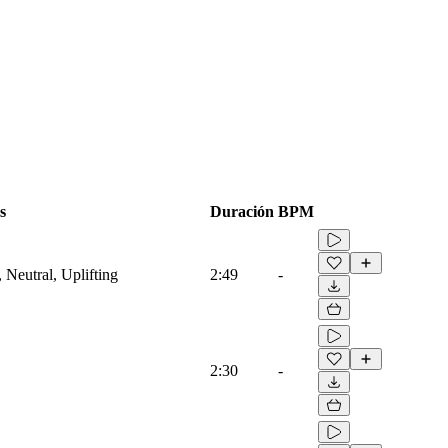
s
Duración
BPM
 Neutral, Uplifting
2:49
-
2:30
-