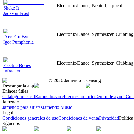
Electronic/Dance, Neutral, Upbeat
Shake It
Jackson Frost
Electronic/Dance, Synthesizer, Clubbing,
Days Go Bye
Igor Pumphonia
Electronic/Dance, Synthesizer, Clubbing
Electric Bones
Infraction
©
2026
Jamendo Licensing
Descargar la app
Enlaces útiles
Catálogo musical
Radios In-store
Precios
Contacto
Centro de ayuda
Con
Jamendo
Jamendo para artistas
Jamendo Music
Legal
Condiciones generales de uso
Condiciones de venta
Privacidad
Política
Síguenos