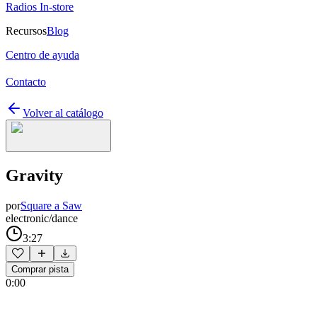
Radios In-store
Recursos
Blog
Centro de ayuda
Contacto
Volver al catálogo
Gravity
por
Square a Saw
electronic/dance
3:27
Comprar pista
0:00