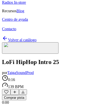
Radios In-store
Recursos
Blog
Centro de ayuda
Contacto
Volver al catálogo
LoFi HipHop Intro 25
por
TaigaSoundProd
0:16
139 BPM
Comprar pista
0:00