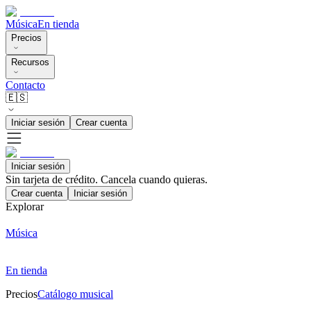
Música
En tienda
Precios
Recursos
Contacto
🇪🇸
Iniciar sesión
Crear cuenta
Iniciar sesión
Sin tarjeta de crédito. Cancela cuando quieras.
Crear cuenta
Iniciar sesión
Explorar
Música
En tienda
Precios
Catálogo musical