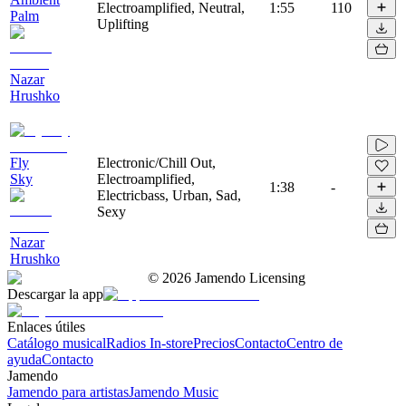
Electroamplified, Neutral,
1:55
110
Palm
Uplifting
Nazar
Hrushko
Fly
Electronic/Chill Out,
Sky
Electroamplified,
1:38
-
Electricbass, Urban, Sad,
Sexy
Nazar
Hrushko
©
2026
Jamendo Licensing
Descargar la app
Enlaces útiles
Catálogo musical
Radios In-store
Precios
Contacto
Centro de
ayuda
Contacto
Jamendo
Jamendo para artistas
Jamendo Music