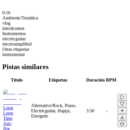
0:16
Ambiente/Temática
vlog
introdcution
Instrumentos
electricguitar
electroamplified
Otras etiquetas
instrumental
Pistas similares
Título
Etiquetas
Duración
BPM
Alternative/Rock, Piano,
Long
Electricguitar, Happy,
3:50
-
Long
Energetic
Time
Ago
Big