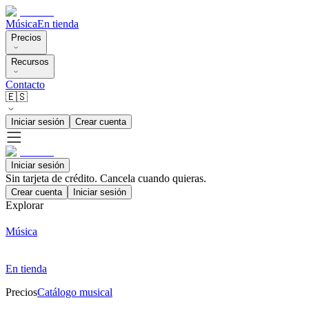
Música
En tienda
Precios
Recursos
Contacto
🇪🇸
Iniciar sesión
Crear cuenta
Iniciar sesión
Sin tarjeta de crédito. Cancela cuando quieras.
Crear cuenta
Iniciar sesión
Explorar
Música
En tienda
Precios
Catálogo musical