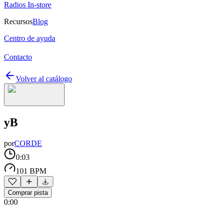
Radios In-store
Recursos
Blog
Centro de ayuda
Contacto
Volver al catálogo
yB
por
CORDE
0:03
101 BPM
Comprar pista
0:00