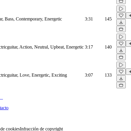
tar, Bass, Contemporary, Energetic
3:31
145
tricguitar, Action, Neutral, Upbeat, Energetic
3:17
140
tricguitar, Love, Energetic, Exciting
3:07
133
tacto
 de cookies
Infracción de copyright