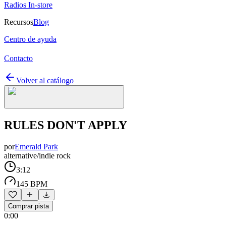
Radios In-store
Recursos
Blog
Centro de ayuda
Contacto
Volver al catálogo
RULES DON'T APPLY
por
Emerald Park
alternative/indie rock
3:12
145 BPM
Comprar pista
0:00