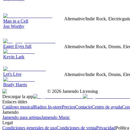
Alternative/Indie Rock, Electricgui
Man in a Cell
Jon Worthy
Eager Eyes full
Alternative/Indie Rock, Drums, Elec
Kevin Lark
Let's Live
Alternative/Indie Rock, Drums, Elec
Brady Harris
©
2026
Jamendo Licensing
Descargar la app
Enlaces útiles
Catálogo musical
Radios In-store
Precios
Contacto
Centro de ayuda
Con
Jamendo
Jamendo para artistas
Jamendo Music
Legal
Condiciones generales de uso
Condiciones de venta
Privacidad
Política