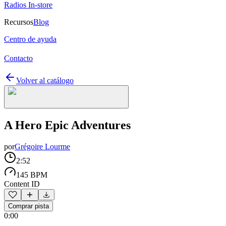
Radios In-store
Recursos
Blog
Centro de ayuda
Contacto
Volver al catálogo
A Hero Epic Adventures
por
Grégoire Lourme
2:52
145 BPM
Content ID
Comprar pista
0:00