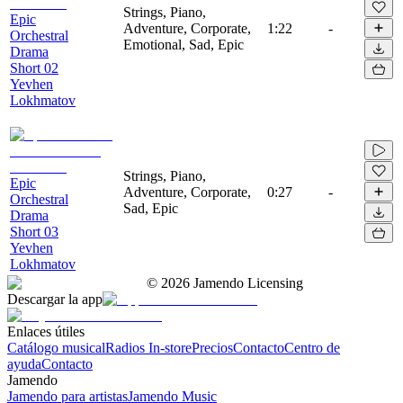
Strings, Piano,
Epic
Adventure, Corporate,
1:22
-
Orchestral
Emotional, Sad, Epic
Drama
Short 02
Yevhen
Lokhmatov
Strings, Piano,
Epic
Adventure, Corporate,
0:27
-
Orchestral
Sad, Epic
Drama
Short 03
Yevhen
Lokhmatov
©
2026
Jamendo Licensing
Descargar la app
Enlaces útiles
Catálogo musical
Radios In-store
Precios
Contacto
Centro de
ayuda
Contacto
Jamendo
Jamendo para artistas
Jamendo Music