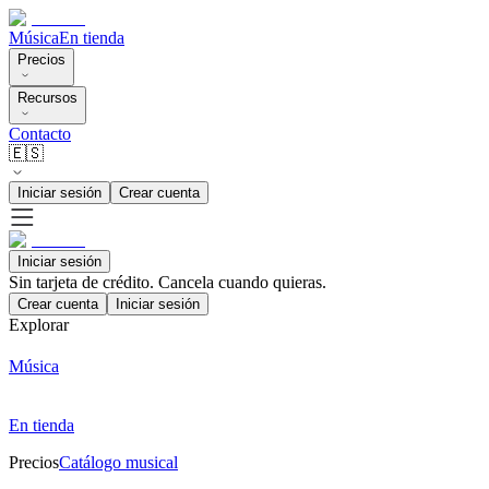
Música
En tienda
Precios
Recursos
Contacto
🇪🇸
Iniciar sesión
Crear cuenta
Iniciar sesión
Sin tarjeta de crédito. Cancela cuando quieras.
Crear cuenta
Iniciar sesión
Explorar
Música
En tienda
Precios
Catálogo musical