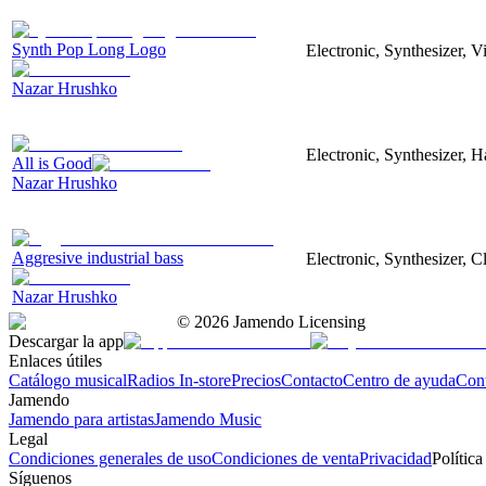
Synth Pop Long Logo
Electronic, Synthesizer, 
Nazar Hrushko
Electronic, Synthesizer, 
All is Good
Nazar Hrushko
Aggresive industrial bass
Electronic, Synthesizer, 
Nazar Hrushko
©
2026
Jamendo Licensing
Descargar la app
Enlaces útiles
Catálogo musical
Radios In-store
Precios
Contacto
Centro de ayuda
Con
Jamendo
Jamendo para artistas
Jamendo Music
Legal
Condiciones generales de uso
Condiciones de venta
Privacidad
Política
Síguenos