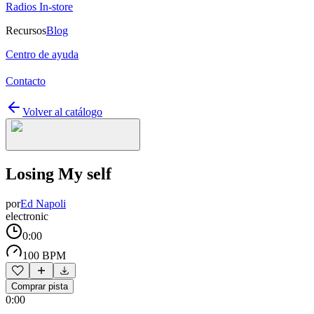
Radios In-store
Recursos
Blog
Centro de ayuda
Contacto
Volver al catálogo
Losing My self
por
Ed Napoli
electronic
0:00
100 BPM
Comprar pista
0:00