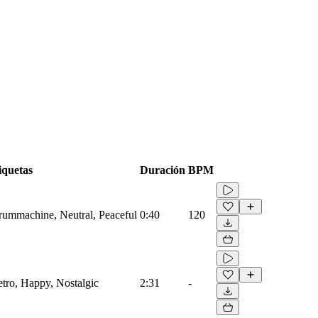
iquetas
Duración
BPM
Drummachine, Neutral, Peaceful
0:40
120
etro, Happy, Nostalgic
2:31
-