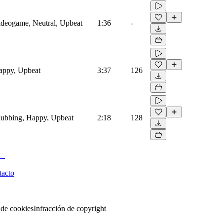
Videogame, Neutral, Upbeat
1:36
-
Happy, Upbeat
3:37
126
Clubbing, Happy, Upbeat
2:18
128
tacto
 de cookies
Infracción de copyright