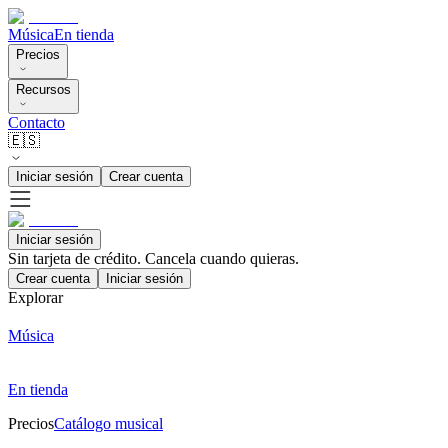
Música
En tienda
Precios
Recursos
Contacto
🇪🇸
Iniciar sesión
Crear cuenta
Iniciar sesión
Sin tarjeta de crédito. Cancela cuando quieras.
Crear cuenta
Iniciar sesión
Explorar
Música
En tienda
Precios
Catálogo musical