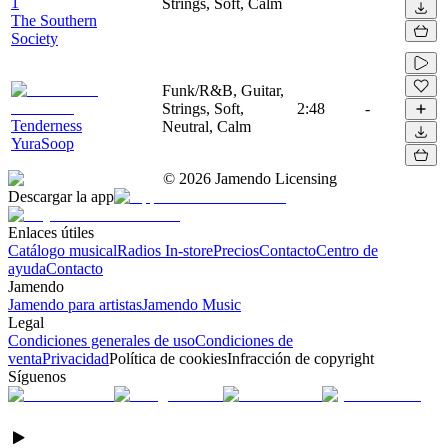
1
Strings, Soft, Calm
The Southern
Society
Funk/R&B, Guitar,
Strings, Soft,
2:48
-
Tenderness
Neutral, Calm
YuraSoop
©
2026
Jamendo Licensing
Descargar la app
Enlaces útiles
Catálogo musical
Radios In-store
Precios
Contacto
Centro de
ayuda
Contacto
Jamendo
Jamendo para artistas
Jamendo Music
Legal
Condiciones generales de uso
Condiciones de
venta
Privacidad
Política de cookies
Infracción de copyright
Síguenos