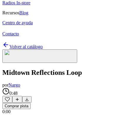
Radios In-store
Recursos
Blog
Centro de ayuda
Contacto
Volver al catálogo
Midtown Reflections Loop
por
Nargo
0:48
Comprar pista
0:00