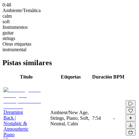
0:48
Ambiente/Temática
calm
soft
Instrumentos
guitar
strings
Otras etiquetas
instrumental
Pistas similares
Título
Etiquetas
Duración
BPM
Dreaming
Ambient/New Age,
Back |
Strings, Piano, Soft,
7:54
-
Nostalgic &
Neutral, Calm
Atmospheric
Piano