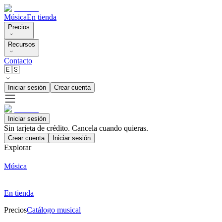
Música
En tienda
Precios
Recursos
Contacto
🇪🇸
Iniciar sesión
Crear cuenta
Iniciar sesión
Sin tarjeta de crédito. Cancela cuando quieras.
Crear cuenta
Iniciar sesión
Explorar
Música
En tienda
Precios
Catálogo musical