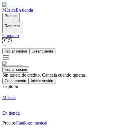
Música
En tienda
Precios
Recursos
Contacto
🇪🇸
Iniciar sesión
Crear cuenta
Iniciar sesión
Sin tarjeta de crédito. Cancela cuando quieras.
Crear cuenta
Iniciar sesión
Explorar
Música
En tienda
Precios
Catálogo musical