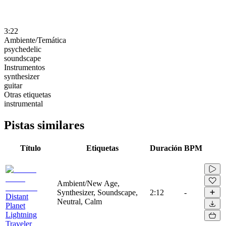
3:22
Ambiente/Temática
psychedelic
soundscape
Instrumentos
synthesizer
guitar
Otras etiquetas
instrumental
Pistas similares
Título
Etiquetas
Duración
BPM
Ambient/New Age,
Synthesizer, Soundscape,
2:12
-
Distant
Neutral, Calm
Planet
Lightning
Traveler