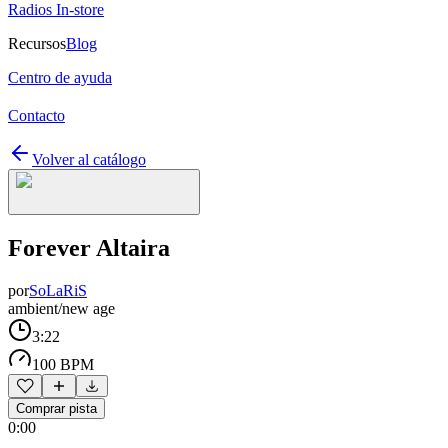
Radios In-store
Recursos
Blog
Centro de ayuda
Contacto
Volver al catálogo
Forever Altaira
por
SoLaRiS
ambient/new age
3:22
100 BPM
Comprar pista
0:00