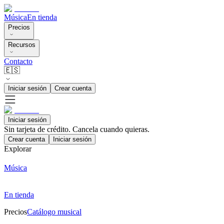
Música
En tienda
Precios
Recursos
Contacto
🇪🇸
Iniciar sesión
Crear cuenta
Iniciar sesión
Sin tarjeta de crédito. Cancela cuando quieras.
Crear cuenta
Iniciar sesión
Explorar
Música
En tienda
Precios
Catálogo musical