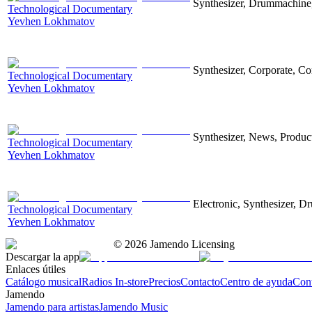
Synthesizer, Drummachine, 
Technological Documentary
Yevhen Lokhmatov
Synthesizer, Corporate, Co
Technological Documentary
Yevhen Lokhmatov
Synthesizer, News, Producti
Technological Documentary
Yevhen Lokhmatov
Electronic, Synthesizer, D
Technological Documentary
Yevhen Lokhmatov
©
2026
Jamendo Licensing
Descargar la app
Enlaces útiles
Catálogo musical
Radios In-store
Precios
Contacto
Centro de ayuda
Con
Jamendo
Jamendo para artistas
Jamendo Music