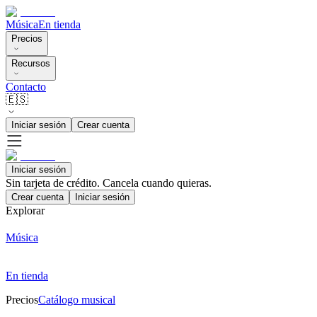
Música
En tienda
Precios
Recursos
Contacto
🇪🇸
Iniciar sesión
Crear cuenta
Iniciar sesión
Sin tarjeta de crédito. Cancela cuando quieras.
Crear cuenta
Iniciar sesión
Explorar
Música
En tienda
Precios
Catálogo musical