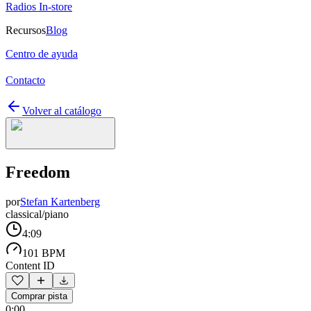
Radios In-store
Recursos
Blog
Centro de ayuda
Contacto
Volver al catálogo
Freedom
por
Stefan Kartenberg
classical/piano
4:09
101 BPM
Content ID
Comprar pista
0:00