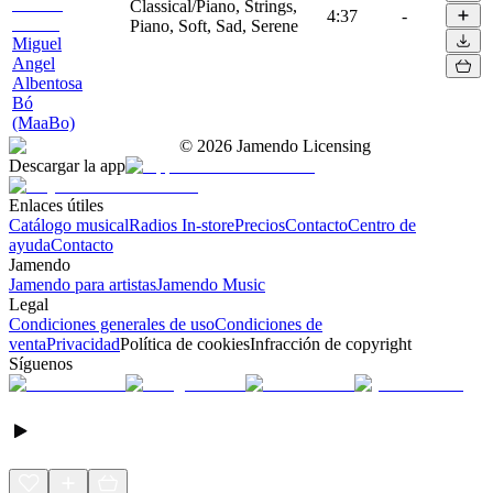
Classical/Piano, Strings,
4:37
-
Piano, Soft, Sad, Serene
Miguel
Angel
Albentosa
Bó
(MaaBo)
©
2026
Jamendo Licensing
Descargar la app
Enlaces útiles
Catálogo musical
Radios In-store
Precios
Contacto
Centro de
ayuda
Contacto
Jamendo
Jamendo para artistas
Jamendo Music
Legal
Condiciones generales de uso
Condiciones de
venta
Privacidad
Política de cookies
Infracción de copyright
Síguenos