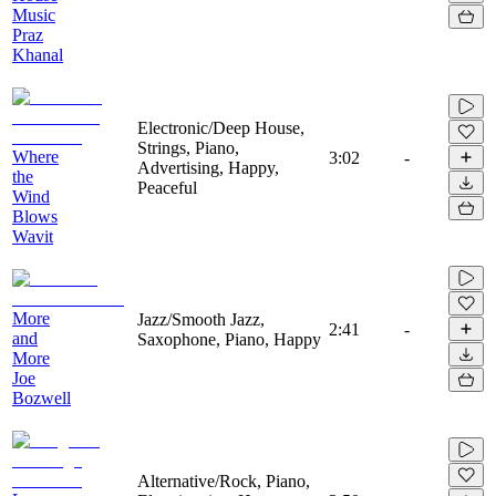
Music
Praz
Khanal
Electronic/Deep House,
Strings, Piano,
Where
3:02
-
Advertising, Happy,
the
Peaceful
Wind
Blows
Wavit
More
Jazz/Smooth Jazz,
2:41
-
and
Saxophone, Piano, Happy
More
Joe
Bozwell
Alternative/Rock, Piano,