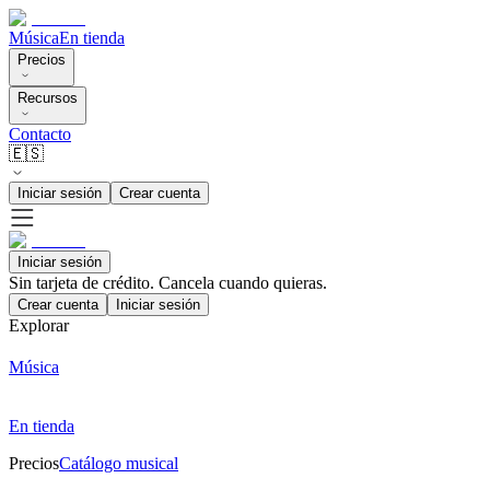
Música
En tienda
Precios
Recursos
Contacto
🇪🇸
Iniciar sesión
Crear cuenta
Iniciar sesión
Sin tarjeta de crédito. Cancela cuando quieras.
Crear cuenta
Iniciar sesión
Explorar
Música
En tienda
Precios
Catálogo musical