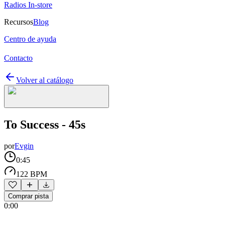
Radios In-store
Recursos
Blog
Centro de ayuda
Contacto
Volver al catálogo
To Success - 45s
por
Evgin
0:45
122 BPM
Comprar pista
0:00