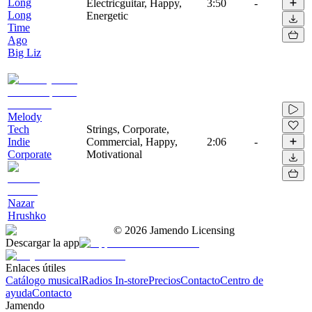
Long
Electricguitar, Happy,
3:50
-
Long
Energetic
Time
Ago
Big Liz
Melody
Tech
Strings, Corporate,
Indie
Commercial, Happy,
2:06
-
Corporate
Motivational
Nazar
Hrushko
©
2026
Jamendo Licensing
Descargar la app
Enlaces útiles
Catálogo musical
Radios In-store
Precios
Contacto
Centro de
ayuda
Contacto
Jamendo