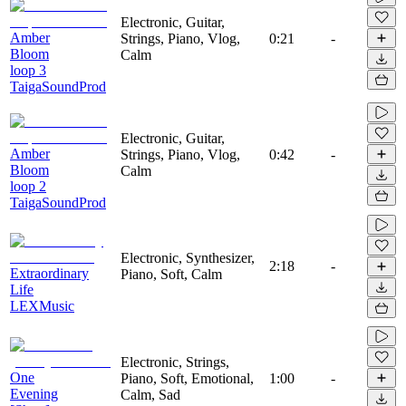
Electronic, Guitar,
Amber
Strings, Piano, Vlog,
0:21
-
Bloom
Calm
loop 3
TaigaSoundProd
Electronic, Guitar,
Amber
Strings, Piano, Vlog,
0:42
-
Bloom
Calm
loop 2
TaigaSoundProd
Electronic, Synthesizer,
2:18
-
Extraordinary
Piano, Soft, Calm
Life
LEXMusic
Electronic, Strings,
One
Piano, Soft, Emotional,
1:00
-
Evening
Calm, Sad