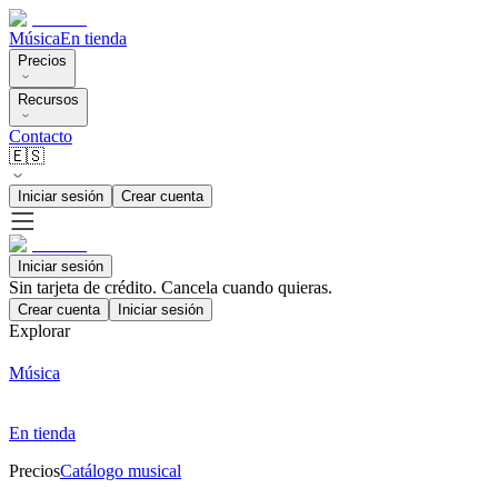
Música
En tienda
Precios
Recursos
Contacto
🇪🇸
Iniciar sesión
Crear cuenta
Iniciar sesión
Sin tarjeta de crédito. Cancela cuando quieras.
Crear cuenta
Iniciar sesión
Explorar
Música
En tienda
Precios
Catálogo musical