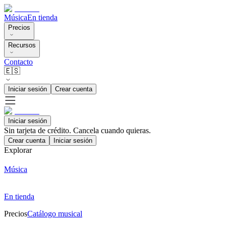
Música
En tienda
Precios
Recursos
Contacto
🇪🇸
Iniciar sesión
Crear cuenta
Iniciar sesión
Sin tarjeta de crédito. Cancela cuando quieras.
Crear cuenta
Iniciar sesión
Explorar
Música
En tienda
Precios
Catálogo musical