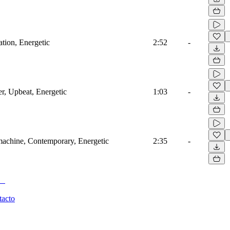
ation, Energetic
2:52
-
r, Upbeat, Energetic
1:03
-
machine, Contemporary, Energetic
2:35
-
tacto