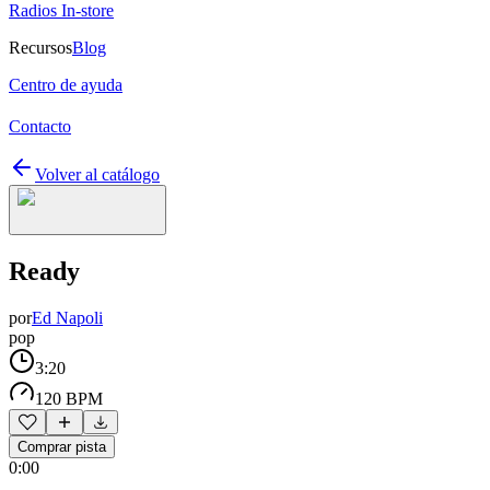
Radios In-store
Recursos
Blog
Centro de ayuda
Contacto
Volver al catálogo
Ready
por
Ed Napoli
pop
3:20
120 BPM
Comprar pista
0:00