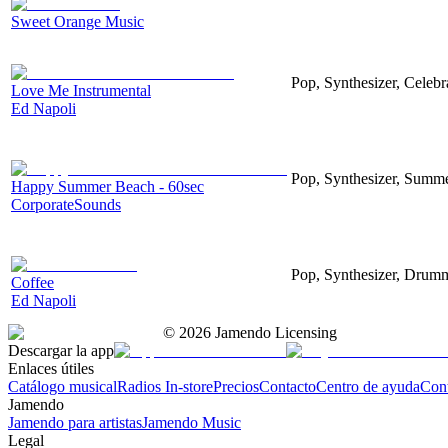
Sweet Orange Music
Pop, Synthesizer, Celebr
Love Me Instrumental
Ed Napoli
Pop, Synthesizer, Summe
Happy Summer Beach - 60sec
CorporateSounds
Pop, Synthesizer, Drum
Coffee
Ed Napoli
©
2026
Jamendo Licensing
Descargar la app
Enlaces útiles
Catálogo musical
Radios In-store
Precios
Contacto
Centro de ayuda
Con
Jamendo
Jamendo para artistas
Jamendo Music
Legal