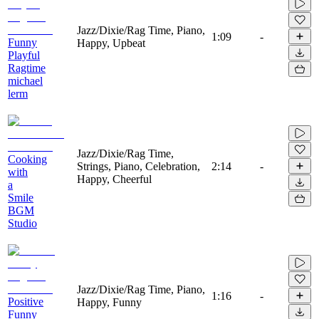
Jazz/Dixie/Rag Time, Piano,
1:09
-
Funny
Happy, Upbeat
Playful
Ragtime
michael
lerm
Jazz/Dixie/Rag Time,
Cooking
Strings, Piano, Celebration,
2:14
-
with
Happy, Cheerful
a
Smile
BGM
Studio
Jazz/Dixie/Rag Time, Piano,
1:16
-
Positive
Happy, Funny
Funny