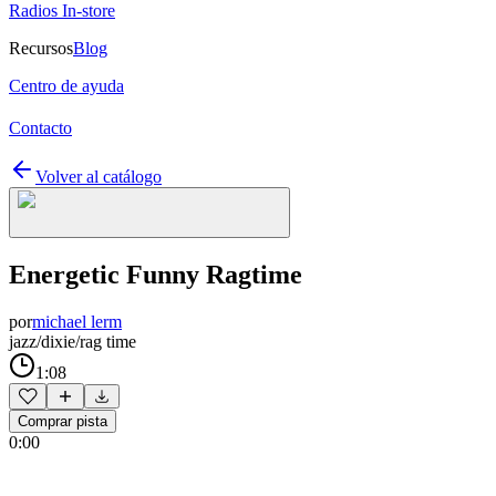
Radios In-store
Recursos
Blog
Centro de ayuda
Contacto
Volver al catálogo
Energetic Funny Ragtime
por
michael lerm
jazz/dixie/rag time
1:08
Comprar pista
0:00