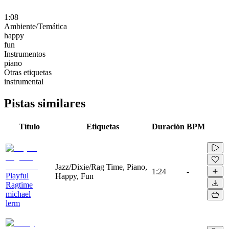
1:08
Ambiente/Temática
happy
fun
Instrumentos
piano
Otras etiquetas
instrumental
Pistas similares
Título
Etiquetas
Duración
BPM
Jazz/Dixie/Rag Time, Piano,
1:24
-
Playful
Happy, Fun
Ragtime
michael
lerm