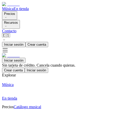
Música
En tienda
Precios
Recursos
Contacto
🇪🇸
Iniciar sesión
Crear cuenta
Iniciar sesión
Sin tarjeta de crédito. Cancela cuando quieras.
Crear cuenta
Iniciar sesión
Explorar
Música
En tienda
Precios
Catálogo musical