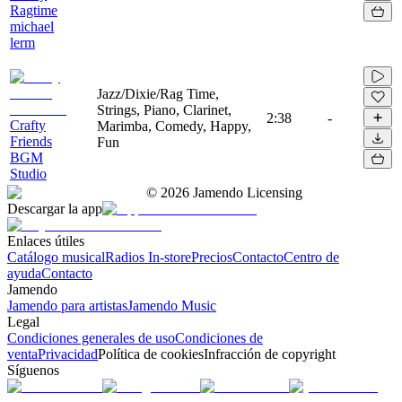
Ragtime
michael
lerm
Jazz/Dixie/Rag Time,
Strings, Piano, Clarinet,
2:38
-
Crafty
Marimba, Comedy, Happy,
Friends
Fun
BGM
Studio
©
2026
Jamendo Licensing
Descargar la app
Enlaces útiles
Catálogo musical
Radios In-store
Precios
Contacto
Centro de
ayuda
Contacto
Jamendo
Jamendo para artistas
Jamendo Music
Legal
Condiciones generales de uso
Condiciones de
venta
Privacidad
Política de cookies
Infracción de copyright
Síguenos