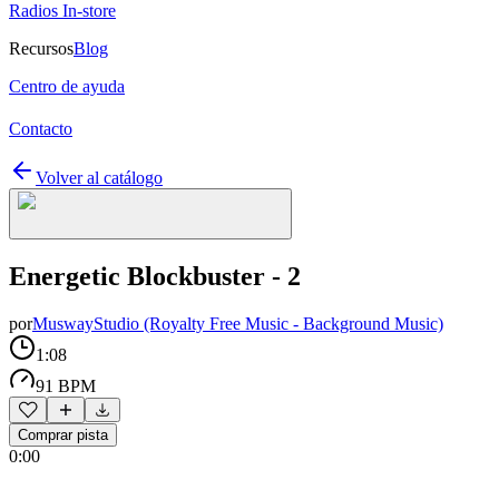
Radios In-store
Recursos
Blog
Centro de ayuda
Contacto
Volver al catálogo
Energetic Blockbuster - 2
por
MuswayStudio (Royalty Free Music - Background Music)
1:08
91 BPM
Comprar pista
0:00