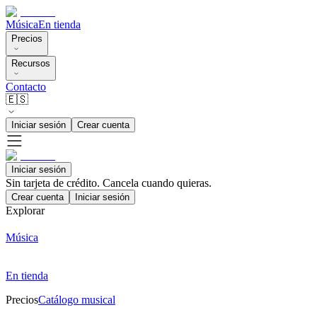
Música
En tienda
Precios
Recursos
Contacto
🇪🇸
Iniciar sesión
Crear cuenta
Iniciar sesión
Sin tarjeta de crédito. Cancela cuando quieras.
Crear cuenta
Iniciar sesión
Explorar
Música
En tienda
Precios
Catálogo musical