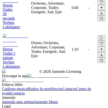
Orchestra, Adventure,
Heroic
Corporate, Trailer,
0:40
-
Trailer
Energetic, Sad, Epic
30
seconds
Yevhen
Lokhmatov
Drums, Orchestra,
Adventure, Corporate,
Heroic
1:10
-
Trailer, Energetic, Sad,
Trailer 1
Epic
minute
Yevhen
Lokhmatov
©
2026
Jamendo Licensing
Descargar la app
Enlaces útiles
Catálogo musical
Radios In-store
Precios
Contacto
Centro de
ayuda
Contacto
Jamendo
Jamendo para artistas
Jamendo Music
Legal