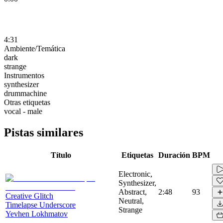
4:31
Ambiente/Temática
dark
strange
Instrumentos
synthesizer
drummachine
Otras etiquetas
vocal - male
Pistas similares
Título
Etiquetas
Duración
BPM
Electronic,
Synthesizer,
Abstract,
2:48
93
Creative Glitch
Neutral,
Timelapse Underscore
Strange
Yevhen Lokhmatov