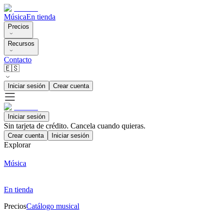
Música
En tienda
Precios
Recursos
Contacto
🇪🇸
Iniciar sesión
Crear cuenta
Iniciar sesión
Sin tarjeta de crédito. Cancela cuando quieras.
Crear cuenta
Iniciar sesión
Explorar
Música
En tienda
Precios
Catálogo musical