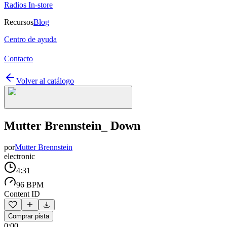
Radios In-store
Recursos
Blog
Centro de ayuda
Contacto
Volver al catálogo
Mutter Brennstein_ Down
por
Mutter Brennstein
electronic
4:31
96 BPM
Content ID
Comprar pista
0:00