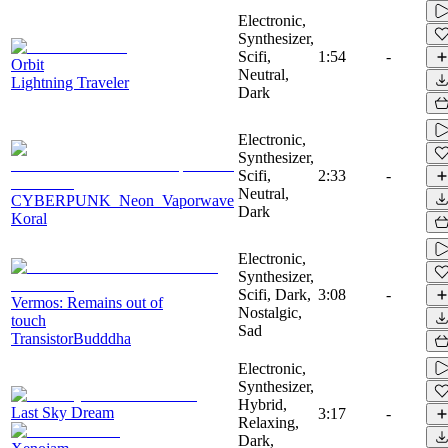
Electronic,
Synthesizer,
Scifi,
1:54
-
Orbit
Neutral,
Lightning Traveler
Dark
Electronic,
Synthesizer,
Scifi,
2:33
-
Neutral,
CYBERPUNK_Neon_Vaporwave
Dark
Koral
Electronic,
Synthesizer,
Scifi, Dark,
3:08
-
Vermos: Remains out of
Nostalgic,
touch
Sad
TransistorBudddha
Electronic,
Synthesizer,
Hybrid,
Last Sky Dream
3:17
-
Relaxing,
Dark,