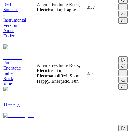
Red
Alternative/Indie Rock,
3:37
-
Suitcase
Electricguitar, Happy
-
Instrumental
Version
Amos
Ender
Fun
Alternative/Indie Rock,
Energetic
Electricguitar,
Indie
2:51
-
Electroamplified, Sport,
Rock
Happy, Energetic, Fun
Vibe
Thesieryj