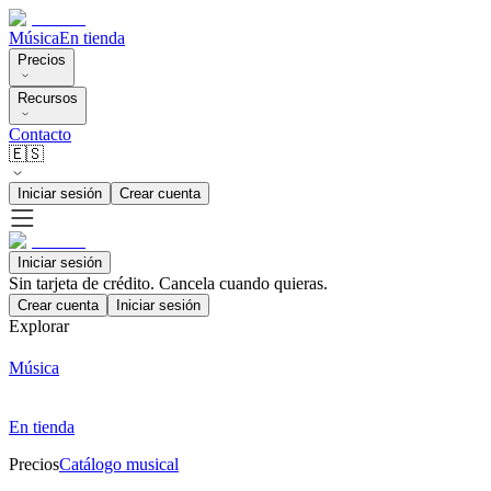
Música
En tienda
Precios
Recursos
Contacto
🇪🇸
Iniciar sesión
Crear cuenta
Iniciar sesión
Sin tarjeta de crédito. Cancela cuando quieras.
Crear cuenta
Iniciar sesión
Explorar
Música
En tienda
Precios
Catálogo musical