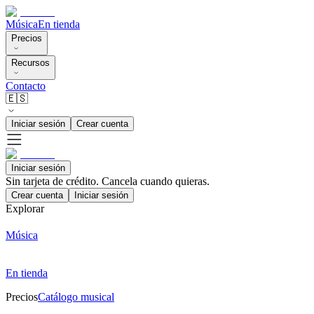
Música
En tienda
Precios
Recursos
Contacto
🇪🇸
Iniciar sesión
Crear cuenta
Iniciar sesión
Sin tarjeta de crédito. Cancela cuando quieras.
Crear cuenta
Iniciar sesión
Explorar
Música
En tienda
Precios
Catálogo musical