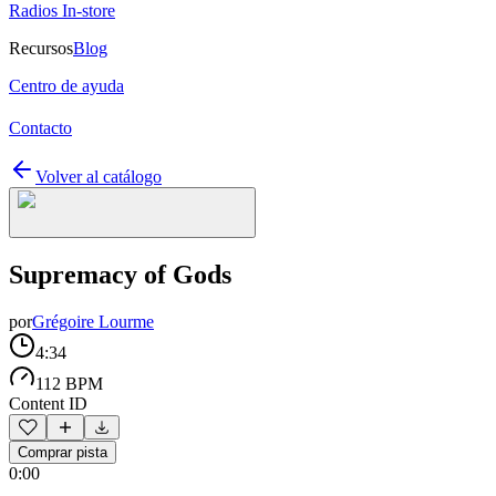
Radios In-store
Recursos
Blog
Centro de ayuda
Contacto
Volver al catálogo
Supremacy of Gods
por
Grégoire Lourme
4:34
112 BPM
Content ID
Comprar pista
0:00