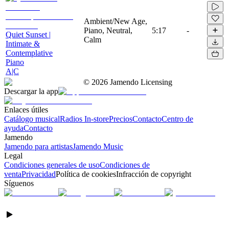
Ambient/New Age,
Piano, Neutral,
5:17
-
Quiet Sunset |
Calm
Intimate &
Contemplative
Piano
A|C
©
2026
Jamendo Licensing
Descargar la app
Enlaces útiles
Catálogo musical
Radios In-store
Precios
Contacto
Centro de
ayuda
Contacto
Jamendo
Jamendo para artistas
Jamendo Music
Legal
Condiciones generales de uso
Condiciones de
venta
Privacidad
Política de cookies
Infracción de copyright
Síguenos