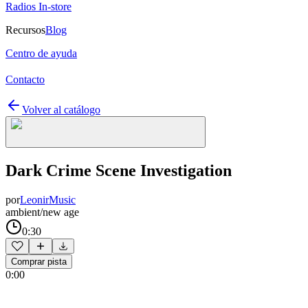
Radios In-store
Recursos
Blog
Centro de ayuda
Contacto
Volver al catálogo
Dark Crime Scene Investigation
por
LeonirMusic
ambient/new age
0:30
Comprar pista
0:00