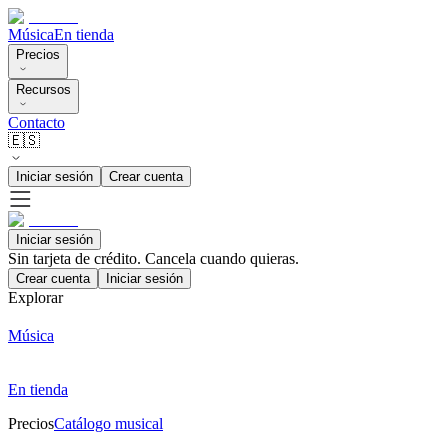
Música
En tienda
Precios
Recursos
Contacto
🇪🇸
Iniciar sesión
Crear cuenta
Iniciar sesión
Sin tarjeta de crédito. Cancela cuando quieras.
Crear cuenta
Iniciar sesión
Explorar
Música
En tienda
Precios
Catálogo musical