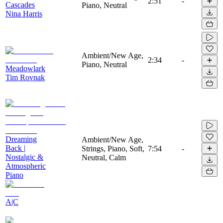
2:51
-
Cascades
Piano, Neutral
Nina Harris
Ambient/New Age,
2:34
-
Piano, Neutral
Meadowlark
Tim Rovnak
Dreaming
Ambient/New Age,
Back |
Strings, Piano, Soft,
7:54
-
Nostalgic &
Neutral, Calm
Atmospheric
Piano
A|C