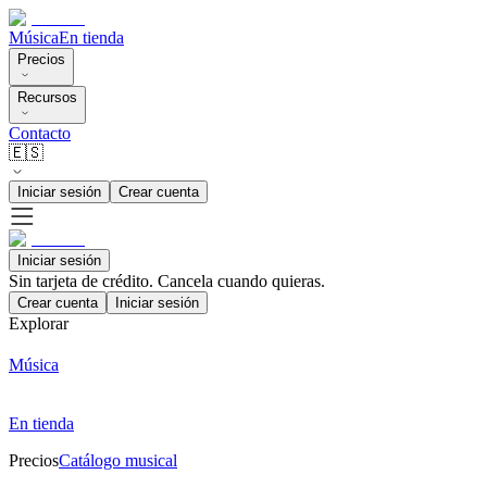
Música
En tienda
Precios
Recursos
Contacto
🇪🇸
Iniciar sesión
Crear cuenta
Iniciar sesión
Sin tarjeta de crédito. Cancela cuando quieras.
Crear cuenta
Iniciar sesión
Explorar
Música
En tienda
Precios
Catálogo musical