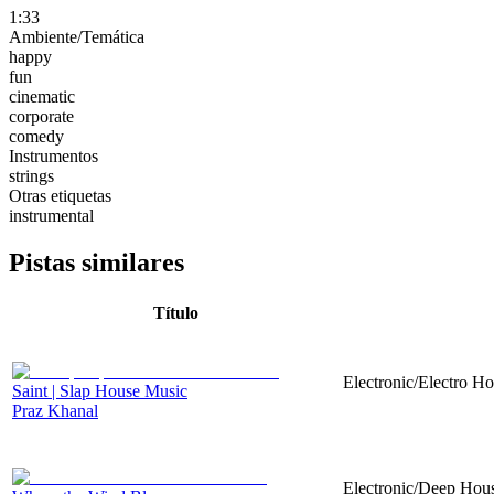
1:33
Ambiente/Temática
happy
fun
cinematic
corporate
comedy
Instrumentos
strings
Otras etiquetas
instrumental
Pistas similares
Título
Electronic/Electro Ho
Saint | Slap House Music
Praz Khanal
Electronic/Deep House