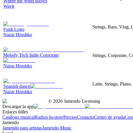
Where the Wind Blows
Wavit
Strings, Bass, Vlog,
Funk Logo
Nazar Hrushko
Melody Tech Indie Corporate
Strings, Corporate, 
Nazar Hrushko
Latin, Strings, Piano,
Spanish dance
Nazar Hrushko
©
2026
Jamendo Licensing
Descargar la app
Enlaces útiles
Catálogo musical
Radios In-store
Precios
Contacto
Centro de ayuda
Con
Jamendo
Jamendo para artistas
Jamendo Music