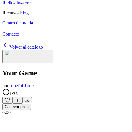
Radios In-store
Recursos
Blog
Centro de ayuda
Contacto
Volver al catálogo
Your Game
por
Tuneful Tones
1:33
Comprar pista
0:00