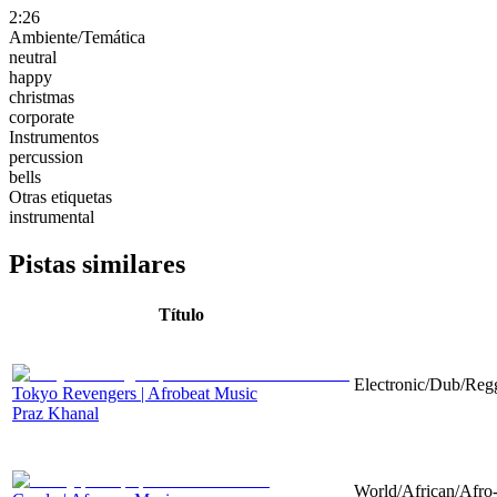
2:26
Ambiente/Temática
neutral
happy
christmas
corporate
Instrumentos
percussion
bells
Otras etiquetas
instrumental
Pistas similares
Título
Electronic/Dub/Regg
Tokyo Revengers | Afrobeat Music
Praz Khanal
World/African/Afro-