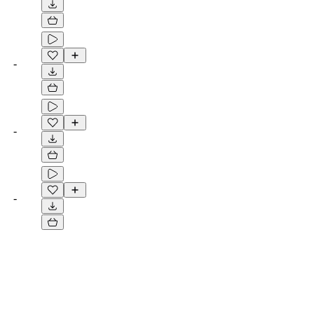
-
-
-