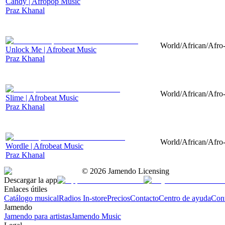
Candy | Afropop Music
Praz Khanal
World/African/Afro-
Unlock Me | Afrobeat Music
Praz Khanal
World/African/Afro-
Slime | Afrobeat Music
Praz Khanal
World/African/Afro-
Wordle | Afrobeat Music
Praz Khanal
©
2026
Jamendo Licensing
Descargar la app
Enlaces útiles
Catálogo musical
Radios In-store
Precios
Contacto
Centro de ayuda
Con
Jamendo
Jamendo para artistas
Jamendo Music