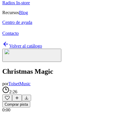
Radios In-store
Recursos
Blog
Centro de ayuda
Contacto
Volver al catálogo
Christmas Magic
por
TolsetMusic
2:26
Comprar pista
0:00