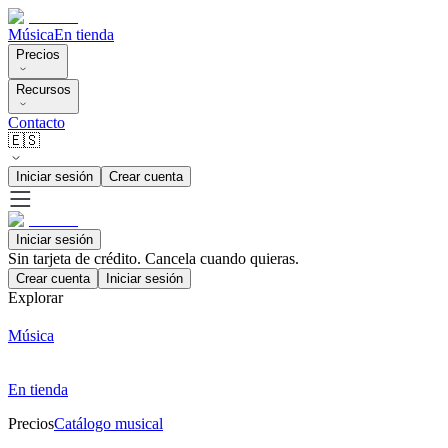
Música
En tienda
Precios
Recursos
Contacto
🇪🇸
Iniciar sesión
Crear cuenta
Iniciar sesión
Sin tarjeta de crédito. Cancela cuando quieras.
Crear cuenta
Iniciar sesión
Explorar
Música
En tienda
Precios
Catálogo musical