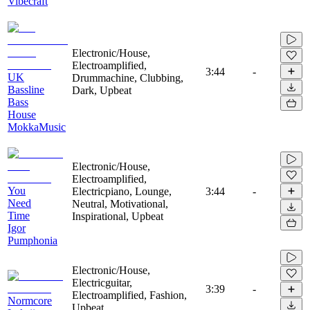
Vibecraft
Electronic/House,
Electroamplified,
3:44
-
UK
Drummachine, Clubbing,
Bassline
Dark, Upbeat
Bass
House
MokkaMusic
Electronic/House,
Electroamplified,
You
Electricpiano, Lounge,
3:44
-
Need
Neutral, Motivational,
Time
Inspirational, Upbeat
Igor
Pumphonia
Electronic/House,
Electricguitar,
3:39
-
Electroamplified, Fashion,
Normcore
Upbeat