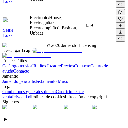
Loksii
Electronic/House,
Electricguitar,
3:39
-
Electroamplified, Fashion,
Selfie
Upbeat
Loksii
©
2026
Jamendo Licensing
Descargar la app
Enlaces útiles
Catálogo musical
Radios In-store
Precios
Contacto
Centro de
ayuda
Contacto
Jamendo
Jamendo para artistas
Jamendo Music
Legal
Condiciones generales de uso
Condiciones de
venta
Privacidad
Política de cookies
Infracción de copyright
Síguenos