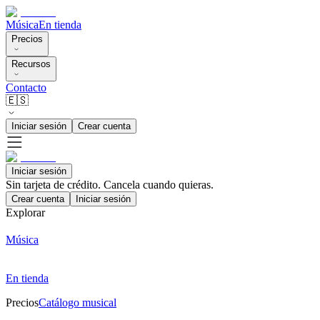
Música
En tienda
Precios
Recursos
Contacto
🇪🇸
Iniciar sesión
Crear cuenta
Iniciar sesión
Sin tarjeta de crédito. Cancela cuando quieras.
Crear cuenta
Iniciar sesión
Explorar
Música
En tienda
Precios
Catálogo musical